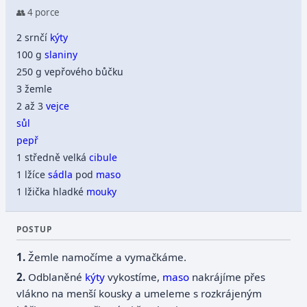
👥 4 porce
2 srnčí
kýty
100 g
slaniny
250 g vepřového bůčku
3 žemle
2 až 3
vejce
sůl
pepř
1 středně velká
cibule
1 lžíce
sádla
pod
maso
1 lžička hladké
mouky
POSTUP
Žemle namočíme a vymačkáme.
Odblaněné
kýty
vykostíme,
maso
nakrájíme přes
vlákno na menší kousky a umeleme s rozkrájeným