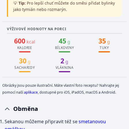
💡
Tip:
Pro lepší chuť můžete do směsi přidat bylinky
jako tymián nebo rozmarýn.
VÝŽIVOVÉ HODNOTY NA PORCI
600
45
35
kcal
g
g
KALORIE
BÍLKOVINY
TUKY
30
2
g
g
SACHARIDY
VLÁKNINA
Obrázky jsou pouze ilustrační. Máte vlastní foto receptu? Nahrajte jej
pomocí naší
aplikace
, dostupné pro iOS, iPadOS, macOS a Android.
Obměna
Sekanou můžeme připravit též se
smetanovou