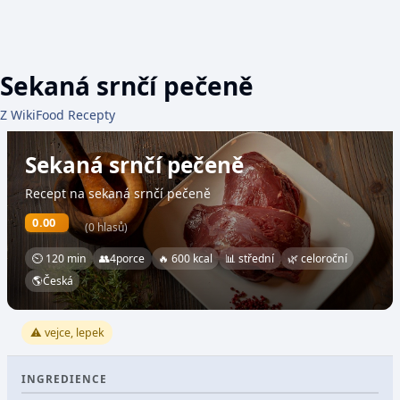
Sekaná srnčí pečeně
Z WikiFood Recepty
Sekaná srnčí pečeně
Recept na sekaná srnčí pečeně
0.00
(0 hlasů)
⏲ 120 min
👥
4
porce
🔥 600 kcal
📊 střední
🌿 celoroční
🌎
Česká
⚠️ vejce, lepek
INGREDIENCE