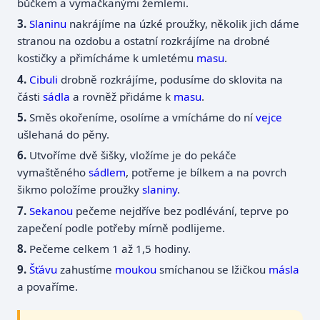
bůčkem a vymačkanými žemlemi.
Slaninu
nakrájíme na úzké proužky, několik jich dáme
stranou na ozdobu a ostatní rozkrájíme na drobné
kostičky a přimícháme k umletému
masu
.
Cibuli
drobně rozkrájíme, podusíme do sklovita na
části
sádla
a rovněž přidáme k
masu
.
Směs okořeníme, osolíme a vmícháme do ní
vejce
ušlehaná do pěny.
Utvoříme dvě šišky, vložíme je do pekáče
vymaštěného
sádlem
, potřeme je bílkem a na povrch
šikmo položíme proužky
slaniny
.
Sekanou
pečeme nejdříve bez podlévání, teprve po
zapečení podle potřeby mírně podlijeme.
Pečeme celkem 1 až 1,5 hodiny.
Šťávu
zahustíme
moukou
smíchanou se lžičkou
másla
a povaříme.