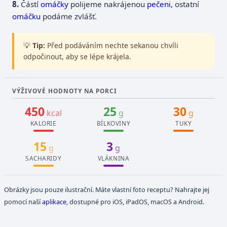
Částí
omáčky
polijeme nakrájenou
pečeni
, ostatní
omáčku
podáme zvlášť.
💡
Tip:
Před podáváním nechte sekanou chvíli
odpočinout, aby se lépe krájela.
VÝŽIVOVÉ HODNOTY NA PORCI
450
25
30
kcal
g
g
KALORIE
BÍLKOVINY
TUKY
15
3
g
g
SACHARIDY
VLÁKNINA
Obrázky jsou pouze ilustrační. Máte vlastní foto receptu? Nahrajte jej
pomocí naší
aplikace
, dostupné pro iOS, iPadOS, macOS a Android.