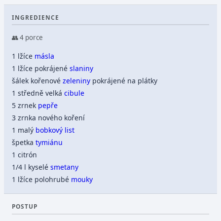
INGREDIENCE
👥 4 porce
1 lžíce
másla
1 lžíce pokrájené
slaniny
šálek kořenové
zeleniny
pokrájené na plátky
1 středně velká
cibule
5 zrnek
pepře
3 zrnka nového koření
1 malý
bobkový list
špetka
tymiánu
1 citrón
1/4 l kyselé
smetany
1 lžíce polohrubé
mouky
POSTUP