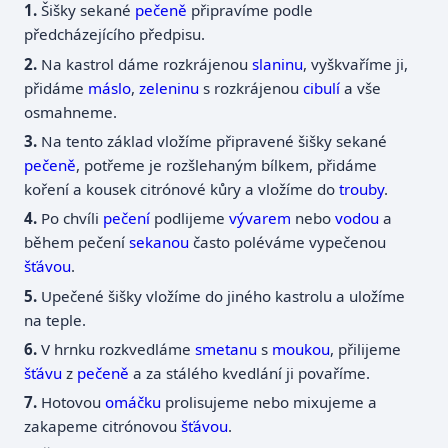
Šišky sekané
pečeně
připravíme podle
předcházejícího předpisu.
Na kastrol dáme rozkrájenou
slaninu
, vyškvaříme ji,
přidáme
máslo
,
zeleninu
s rozkrájenou
cibulí
a vše
osmahneme.
Na tento základ vložíme připravené šišky sekané
pečeně
, potřeme je rozšlehaným bílkem, přidáme
koření a kousek citrónové kůry a vložíme do
trouby
.
Po chvíli
pečení
podlijeme
vývarem
nebo
vodou
a
během pečení
sekanou
často poléváme vypečenou
šťávou
.
Upečené šišky vložíme do jiného kastrolu a uložíme
na teple.
V hrnku rozkvedláme
smetanu
s
moukou
, přilijeme
šťávu
z
pečeně
a za stálého kvedlání ji povaříme.
Hotovou
omáčku
prolisujeme nebo mixujeme a
zakapeme citrónovou
šťávou
.