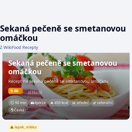
Sekaná pečeně se smetanovou
omáčkou
Z WikiFood Recepty
Sekaná pečeně se smetanovou
omáčkou
Recept na sekaná pečeně se smetanovou omáčkou
0.00
(0 hlasů)
⏲ 90 min
👥
4
porce
🔥 450 kcal
📊 střední
🌿 celoroční
🌎
Česká
⚠️ lepek, mléko