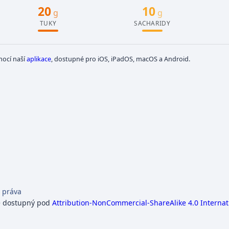
20
10
g
g
TUKY
SACHARIDY
mocí naší
aplikace
, dostupné pro iOS, iPadOS, macOS a Android.
 práva
e dostupný pod
Attribution-NonCommercial-ShareAlike 4.0 Internat