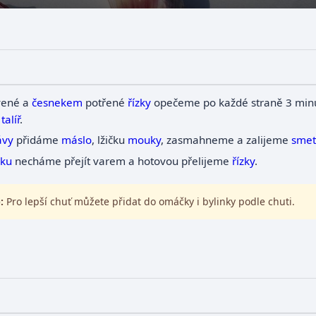
vené a
česnekem
potřené
řízky
opečeme po každé straně 3 min
ý
talíř
.
ávy
přidáme
máslo
, lžičku
mouky
, zasmahneme a zalijeme
sme
ku
necháme přejít varem a hotovou přelijeme
řízky
.
:
Pro lepší chuť můžete přidat do omáčky i bylinky podle chuti.