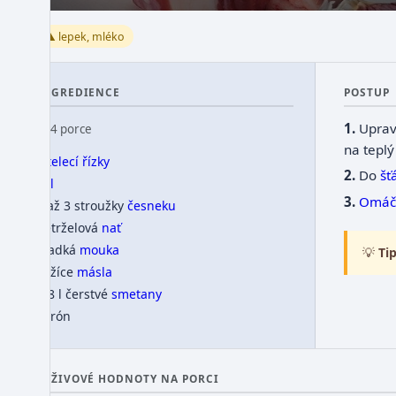
⚠️ lepek, mléko
INGREDIENCE
POSTUP
Upra
👥 4 porce
na tepl
4
telecí řízky
Do
šť
sůl
Omáč
2 až 3 stroužky
česneku
petrželová
nať
hladká
mouka
💡
Tip
1 lžíce
másla
1/8 l čerstvé
smetany
citrón
VÝŽIVOVÉ HODNOTY NA PORCI