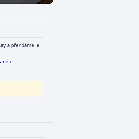
uty a přendáme je
tanou
.