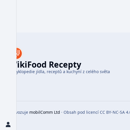
WikiFood Recepty
Encyklopedie jídla, receptů a kuchyní z celého světa
Provozuje
mobilComm Ltd
· Obsah pod licencí CC BY-NC-SA 4.
Toggle preferences menu
Toggle personal menu