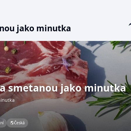
Sha
anou jako minutka
m a smetanou jako minutka
minutka
ční
🌎
Česká