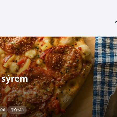
Sha
e sýrem
oční
🌎
Česká