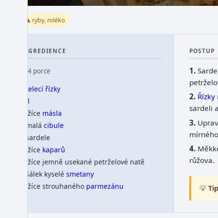
⚠️ ryby, mléko
INGREDIENCE
POSTUP
Sarde
👥 4 porce
petrželo
4
telecí řízky
Řízky
sůl
sardeli a
1 lžíce
másla
Upra
1 malá
cibule
mírného
2 sardele
Měkk
1 lžíce
kaparů
růžova.
1 lžíce jemně usekané petrželové natě
1 šálek kyselé
smetany
3 lžíce strouhaného
parmezánu
💡
Tip