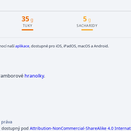
35
5
g
g
TUKY
SACHARIDY
mocí naší
aplikace
, dostupné pro iOS, iPadOS, macOS a Android.
bramborové
hranolky
.
 práva
e dostupný pod
Attribution-NonCommercial-ShareAlike 4.0 Internat