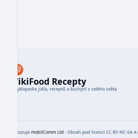
WikiFood Recepty
Encyklopedie jídla, receptů a kuchyní z celého světa
Provozuje
mobilComm Ltd
· Obsah pod licencí CC BY-NC-SA 4.
Toggle preferences menu