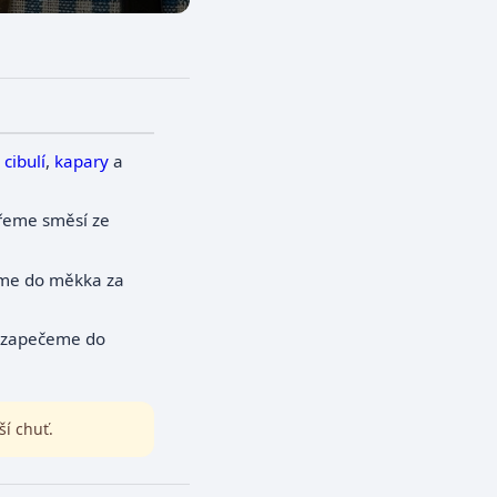
cibulí
,
kapary
a
třeme směsí ze
me do měkka za
 zapečeme do
í chuť.