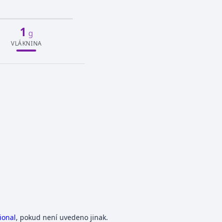
1
g
VLÁKNINA
ional
, pokud není uvedeno jinak.