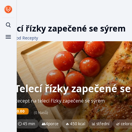
Telecí řízky zapečené se sýrem
Toggle search
Z WikiFood Recepty
Toggle menu
Telecí řízky zapečené s
Recept na telecí řízky zapečené se sýrem
0.00
(0 hlasů)
⏲ 45 min
👥
4
porce
🔥 450 kcal
📊 střední
🌿 celor