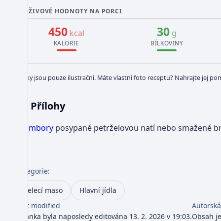
VÝŽIVOVÉ HODNOTY NA PORCI
450
30
kcal
g
KALORIE
BÍLKOVINY
Obrázky jsou pouze ilustrační. Máte vlastní foto receptu? Nahrajte jej po
Přílohy
Brambory
posypané petrželovou natí nebo smažené 
Kategorie
:
Telecí maso
Hlavní jídla
Last modified
Autorská
Stránka byla naposledy editována 13. 2. 2026 v 19:03.
Obsah j