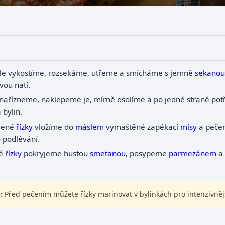
le vykostíme, rozsekáme, utřeme a smícháme s jemně
sekanou
vou natí.
nařízneme, naklepeme je, mírně osolíme a po jedné straně po
 bylin.
vené
řízky
vložíme do
máslem
vymaštěné zapékací
mísy
a peče
 podlévání.
é
řízky
pokryjeme hustou
smetanou
, posypeme
parmezánem
a
:
Před pečením můžete řízky marinovat v bylinkách pro intenzivnějš