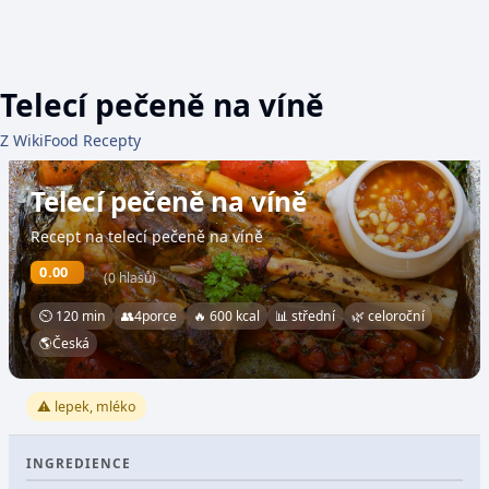
Telecí pečeně na víně
Z WikiFood Recepty
Telecí pečeně na víně
Recept na telecí pečeně na víně
0.00
(0 hlasů)
⏲ 120 min
👥
4
porce
🔥 600 kcal
📊 střední
🌿 celoroční
🌎
Česká
⚠️ lepek, mléko
INGREDIENCE