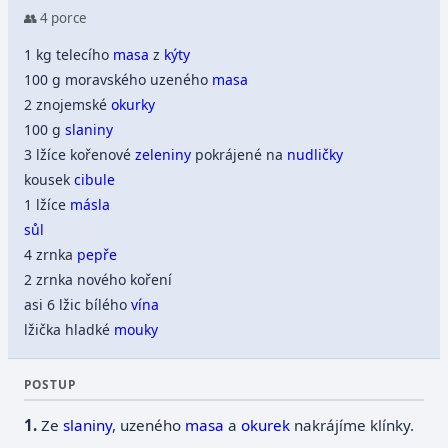
👥 4 porce
1 kg telecího
masa
z
kýty
100 g moravského uzeného
masa
2 znojemské
okurky
100 g
slaniny
3 lžíce kořenové
zeleniny
pokrájené na
nudličky
kousek
cibule
1 lžíce
másla
sůl
4 zrnka
pepře
2 zrnka nového koření
asi 6 lžic bílého
vína
lžička hladké
mouky
POSTUP
Ze
slaniny
, uzeného
masa
a
okurek
nakrájíme klínky.