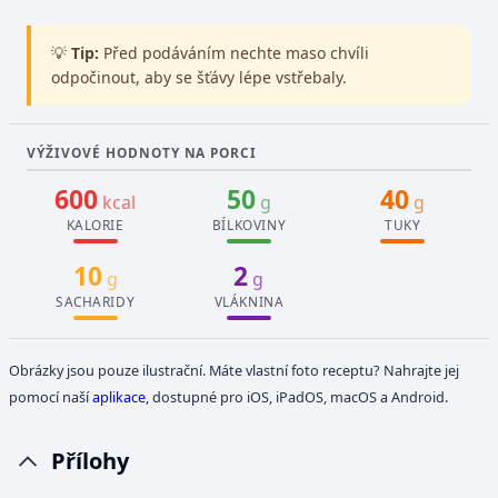
💡
Tip:
Před podáváním nechte maso chvíli
odpočinout, aby se šťávy lépe vstřebaly.
VÝŽIVOVÉ HODNOTY NA PORCI
600
50
40
kcal
g
g
KALORIE
BÍLKOVINY
TUKY
10
2
g
g
SACHARIDY
VLÁKNINA
Obrázky jsou pouze ilustrační. Máte vlastní foto receptu? Nahrajte jej
pomocí naší
aplikace
, dostupné pro iOS, iPadOS, macOS a Android.
Přílohy