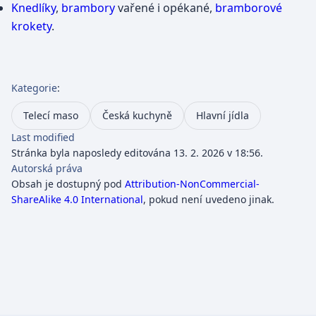
Knedlíky
,
brambory
vařené i opékané,
bramborové
krokety
.
Kategorie
:
Telecí maso
Česká kuchyně
Hlavní jídla
Last modified
Stránka byla naposledy editována 13. 2. 2026 v 18:56.
Autorská práva
Obsah je dostupný pod
Attribution-NonCommercial-
ShareAlike 4.0 International
, pokud není uvedeno jinak.