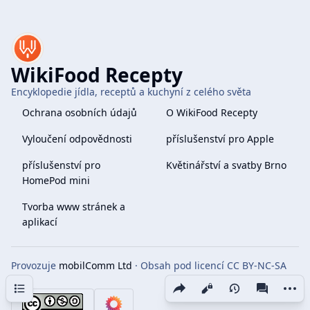
WikiFood Recepty
Encyklopedie jídla, receptů a kuchyní z celého světa
Ochrana osobních údajů
O WikiFood Recepty
Vyloučení odpovědnosti
příslušenství pro Apple
příslušenství pro
Květinářství a svatby Brno
HomePod mini
Tvorba www stránek a
aplikací
Provozuje
mobilComm Ltd
· Obsah pod licencí CC BY-NC-SA
4.0
Obsah
Share this page
More 
Zobrazení
associate