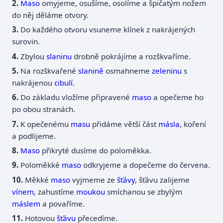
Maso
omyjeme, osušíme, osolíme a špičatým nožem
do něj děláme otvory.
Do každého otvoru vsuneme klínek z nakrájených
surovin.
Zbylou
slaninu
drobně pokrájíme a rozškvaříme.
Na rozškvařené
slanině
osmahneme
zeleninu
s
nakrájenou
cibulí
.
Do základu vložíme připravené
maso
a opečeme ho
po obou stranách.
K opečenému
masu
přidáme větší část
másla
, koření
a podlijeme.
Maso
přikryté dusíme do poloměkka.
Poloměkké
maso
odkryjeme a dopečeme do červena.
Měkké
maso
vyjmeme ze
šťávy
, šťávu zalijeme
vínem
, zahustíme
moukou
smíchanou se zbylým
máslem
a povaříme.
Hotovou
šťávu
přecedíme.