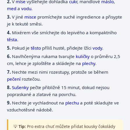
V
míse
vyšlehejte dohladka
cukr
, mandlové
máslo
,
med
a
vodu
.
V jiné
misce
promíchejte suché ingredience a přisypte
je k tekuté směsi.
Mixérem vše smíchejte do lepivého a kompaktního
těsta
.
Pokud je
těsto
příliš husté, přidejte lžíci
vody
.
Navlhčenýma rukama tvarujte
kuličky
o průměru 2,5
cm, lehce je zploštěte a skládejte na
plechy
.
Nechte mezi nimi rozestupy, protože se během
pečení
roztečou.
Sušenky
pečte přibližně 15 minut, dokud nejsou
popraskané a zlatavé na povrchu.
Nechte je vychladnout na
plechu
a poté skladujte ve
vzduchotěsné nádobě.
💡
Tip:
Pro extra chuť můžete přidat kousky čokolády