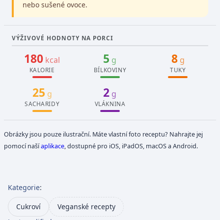
nebo sušené ovoce.
VÝŽIVOVÉ HODNOTY NA PORCI
180
5
8
kcal
g
g
KALORIE
BÍLKOVINY
TUKY
25
2
g
g
SACHARIDY
VLÁKNINA
Obrázky jsou pouze ilustrační. Máte vlastní foto receptu? Nahrajte jej
pomocí naší
aplikace
, dostupné pro iOS, iPadOS, macOS a Android.
Kategorie
:
Cukroví
Veganské recepty