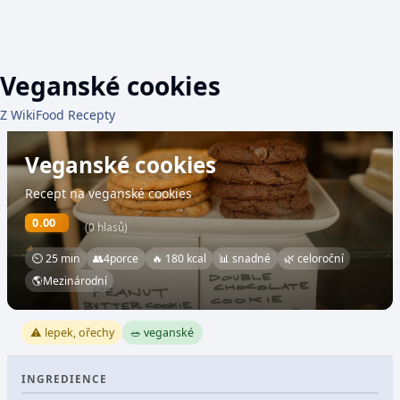
Veganské cookies
Z WikiFood Recepty
Veganské cookies
Recept na veganské cookies
0.00
(0 hlasů)
⏲ 25 min
👥
4
porce
🔥 180 kcal
📊 snadné
🌿 celoroční
🌎
Mezinárodní
⚠️ lepek, ořechy
🥗 veganské
INGREDIENCE