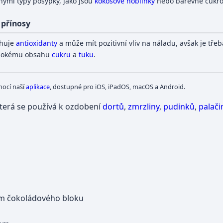
inými typy posypky, jako jsou
kokosové hoblinky
nebo barevné cukr
 přínosy
huje
antioxidanty
a může mít pozitivní vliv na náladu, avšak je tře
ysokému obsahu
cukru
a
tuku
.
mocí naší
aplikace
, dostupné pro iOS, iPadOS, macOS a Android.
která se používá k ozdobení
dortů
,
zmrzliny
,
pudinků
,
palači
ím čokoládového bloku