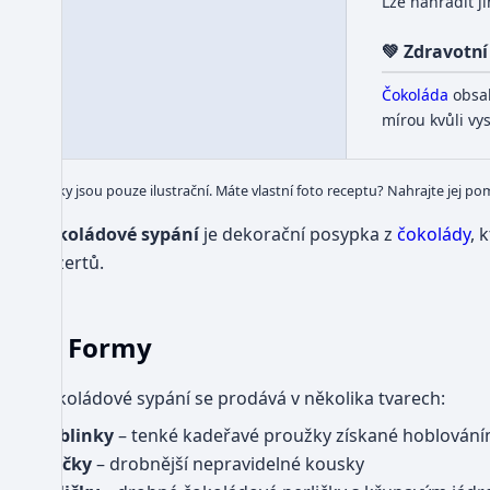
Lze nahradit j
40
💚 Zdravotní
Čokoláda
obsa
mírou kvůli v
Obrázky jsou pouze ilustrační. Máte vlastní foto receptu? Nahrajte jej po
Čokoládové sypání
je dekorační posypka z
čokolády
, 
dezertů.
Formy
Čokoládové sypání se prodává v několika tvarech:
Hoblinky
– tenké kadeřavé proužky získané hoblován
Vločky
– drobnější nepravidelné kousky