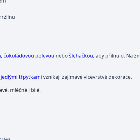
rem
mrzlinu
m
,
čokoládovou polevou
nebo
šlehačkou
, aby přilnulo. Na
zm
o
jedlými třpytkami
vznikají zajímavé vícevrstvé dekorace.
vé, mléčné i bílé.
práva