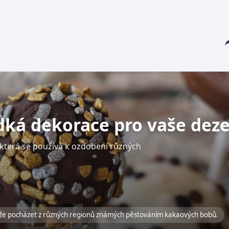
Sha
dká dekorace pro vaše deze
 která se používá k ozdobení různých
může pocházet z různých regionů známých pěstováním kakaových bobů.