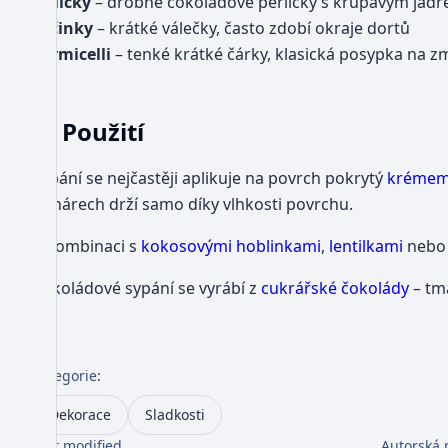
Kuličky
– drobné čokoládové perličky s křupavým jád
Tyčinky
– krátké válečky, často zdobí okraje dortů
Vermicelli
– tenké krátké čárky, klasická posypka na z
Použití
Sypání se nejčastěji aplikuje na povrch pokrytý
kréme
pohárech drží samo díky vlhkosti povrchu.
V kombinaci s
kokosovými hoblinkami
,
lentilkami
neb
Čokoládové sypání se vyrábí z
cukrářské čokolády
– tma
Kategorie
:
Dekorace
Sladkosti
Last modified
Autorská 