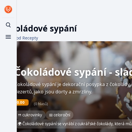
Čokoládové sypání
Toggle search
Z WikiFood Recepty
Toggle menu
Čokoládové sypání - sla
Čokoládové sypání je dekorační posypka z čokolády,
dezertů, jako jsou dorty a zmrzliny.
0.00
(0 hlasů)
🍴 cukrovinky
📅 celoroční
🌍 Čokoládové sypání se vyrábí z cukrářské čokolády, která 