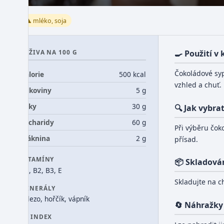
⚠️ mléko, soja
VÝŽIVA NA 100 G
🍳 Použití v
Čokoládové syp
Kalorie
500 kcal
vzhled a chuť.
Bílkoviny
5 g
Tuky
30 g
🔍 Jak vybra
Sacharidy
60 g
Při výběru čok
Vláknina
2 g
přísad.
VITAMÍNY
📦 Skladová
B1, B2, B3, E
Skladujte na 
MINERÁLY
železo, hořčík, vápník
🔄 Náhražky
GI INDEX