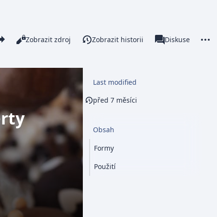
re this page
More 
Číst
Zobrazit zdroj
Zobrazit historii
Stránka
Diskuse
Zobrazení
associated-pages
Last modified
před 7 měsíci
rty
Obsah
Formy
Použití