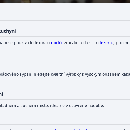
 kuchyni
ání se používá k dekoraci
dortů
, zmrzlin a dalších
dezertů
, přičem
t
oládového sypání hledejte kvalitní výrobky s vysokým obsahem kak
ní
chladném a suchém místě, ideálně v uzavřené nádobě.