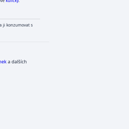
ové
kuličky
.
ba ji konzumovat s
nek
a dalších