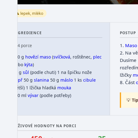
⚠️ lepek, mléko
INGREDIENCE
POSTUP
1.
Maso
👥 4 porce
2.
Na vět
750 g
hovězí maso
(
svíčková
, roštěnec,
plec
Dusíme
nebo
kýta
)
rozřed
10 g
sůl
(podle chuti)
1 na špičku nože
lžičky
m
pepř
50 g
slanina
50 g
máslo
1 ks
cibule
8.
Část
(větší)
1 lžička hladká
mouka
200 ml
vývar
(podle potřeby)
💡
Tip
VÝŽIVOVÉ HODNOTY NA PORCI