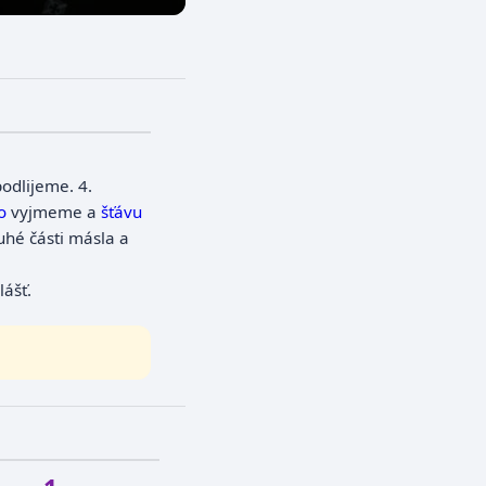
odlijeme.
4.
o
vyjmeme a
šťávu
uhé části másla a
ášť.