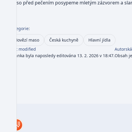
Maso před pečením posypeme mletým zázvorem a slani
Kategorie
:
Hovězí maso
Česká kuchyně
Hlavní jídla
Last modified
Autorská
Stránka byla naposledy editována 13. 2. 2026 v 18:47.
Obsah j