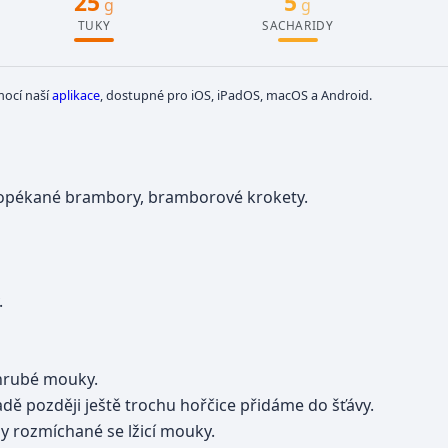
25
5
g
g
TUKY
SACHARIDY
mocí naší
aplikace
, dostupné pro iOS, iPadOS, macOS a Android.
, opékané brambory, bramborové krokety.
.
ohrubé mouky.
ě později ještě trochu hořčice přidáme do šťávy.
y rozmíchané se lžicí mouky.