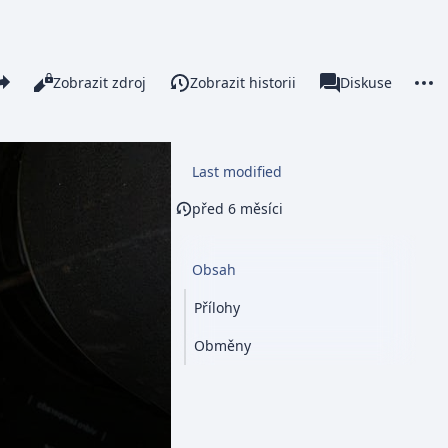
re this page
More 
Číst
Zobrazit zdroj
Zobrazit historii
Stránka
Diskuse
Zobrazení
associated-pages
Last modified
před 6 měsíci
Obsah
Přílohy
Obměny