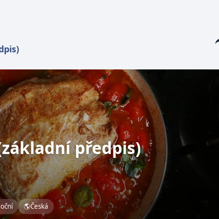
Sha
dpis)
(základní předpis)
roční
🌎
Česká