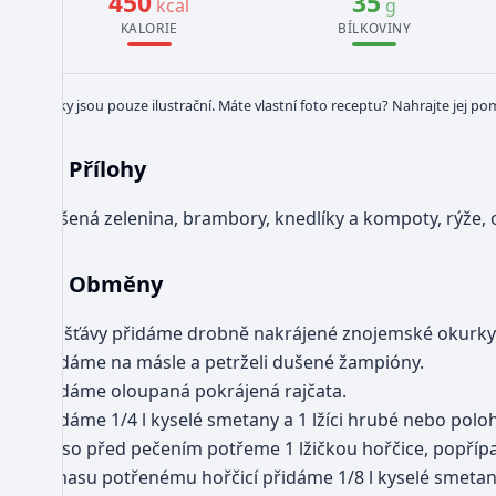
450
35
kcal
g
KALORIE
BÍLKOVINY
Obrázky jsou pouze ilustrační. Máte vlastní foto receptu? Nahrajte jej po
Přílohy
Dušená zelenina, brambory, knedlíky a kompoty, rýže
Obměny
Do šťávy přidáme drobně nakrájené znojemské okurky
Přidáme na másle a petrželi dušené žampióny.
Přidáme oloupaná pokrájená rajčata.
Přidáme 1/4 l kyselé smetany a 1 lžíci hrubé nebo pol
Maso před pečením potřeme 1 lžičkou hořčice, popřípad
K masu potřenému hořčicí přidáme 1/8 l kyselé smetan