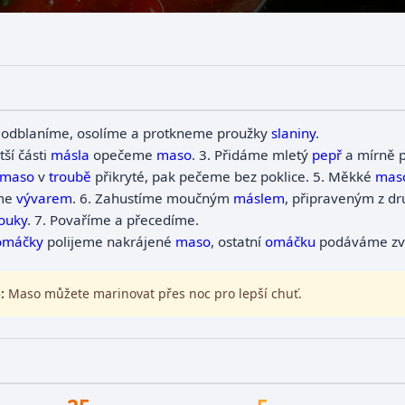
odblaníme, osolíme a protkneme proužky
slaniny
.
ší části
másla
opečeme
maso
.
3.
Přidáme mletý
pepř
a mírně p
maso
v
troubě
přikryté, pak pečeme bez poklice.
5.
Měkké
mas
íme
vývarem
.
6.
Zahustíme moučným
máslem
, připraveným z dr
ouky
.
7.
Povaříme a přecedíme.
omáčky
polijeme nakrájené
maso
, ostatní
omáčku
podáváme zvl
:
Maso můžete marinovat přes noc pro lepší chuť.