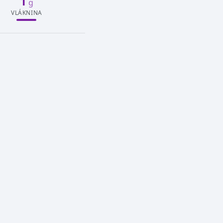
1
g
VLÁKNINA