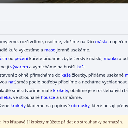
omyjeme, rozčtvrtíme, osolíme, vložíme na lžíci
másla
a upečem
adlé kuře vykostíme a
maso
jemně usekáme.
sla
od
pečení
kuřete přidáme zbylé čerstvé máslo,
mouku
a ud
eme ji
vývarem
a vymícháme na hustší
kaši
.
stavení z ohně přimícháme do
kaše
žloutky, přidáme usekané
m
ovou
nať
, směs podle potřeby přisolíme a necháme vychladnout.
hladlé směsi tvoříme malé
krokety
, obalíme je v rozšlehaných b
mléka
, ve strouhané
housce
a usmažíme.
žené
krokety
klademe na papírové
ubrousky
, které odsají pře
:
Pro křupavější krokety můžete přidat do strouhanky parmazán.