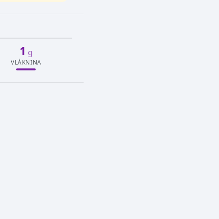
1
g
VLÁKNINA