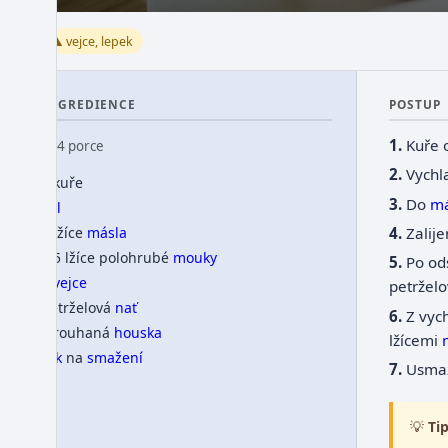
⚠️ vejce, lepek
INGREDIENCE
POSTUP
Kuře 
👥 4 porce
Vychl
1 kuře
Do
má
sůl
Zalij
2 lžíce
másla
1,5 lžíce polohrubé
mouky
Po od
2
vejce
petržel
petrželová
nať
Z vyc
strouhaná
houska
lžícemi
tuk
na
smažení
Usma
💡
Tip