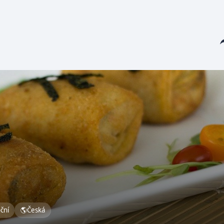
Sha
oční
🌎
Česká