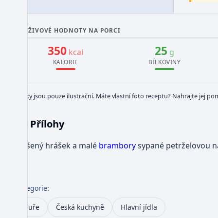
VÝŽIVOVÉ HODNOTY NA PORCI
350
25
kcal
g
KALORIE
BÍLKOVINY
Obrázky jsou pouze ilustrační. Máte vlastní foto receptu? Nahrajte jej po
Přílohy
Dušený hrášek a malé
brambory
sypané petrželovou n
Kategorie
:
Kuře
Česká kuchyně
Hlavní jídla