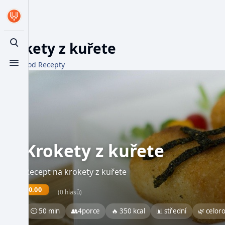
Krokety z kuřete
Toggle search
Z WikiFood Recepty
Toggle menu
Krokety z kuřete
Recept na krokety z kuřete
0.00
(0 hlasů)
⏲ 50 min
👥
4
porce
🔥 350 kcal
📊 střední
🌿 celor