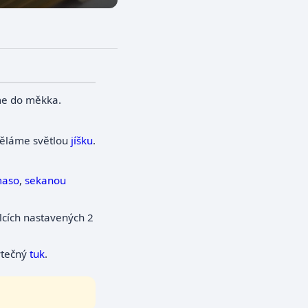
e do měkka.
ěláme světlou
jíšku
.
aso
,
sekanou
ílcích nastavených 2
bytečný
tuk
.