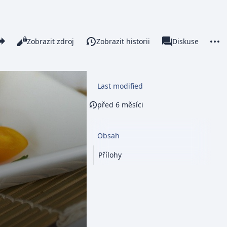
re this page
More 
Číst
Zobrazit zdroj
Zobrazit historii
Stránka
Diskuse
Zobrazení
associated-pages
Last modified
před 6 měsíci
Obsah
Přílohy