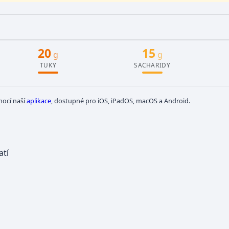
20
15
g
g
TUKY
SACHARIDY
mocí naší
aplikace
, dostupné pro iOS, iPadOS, macOS a Android.
atí