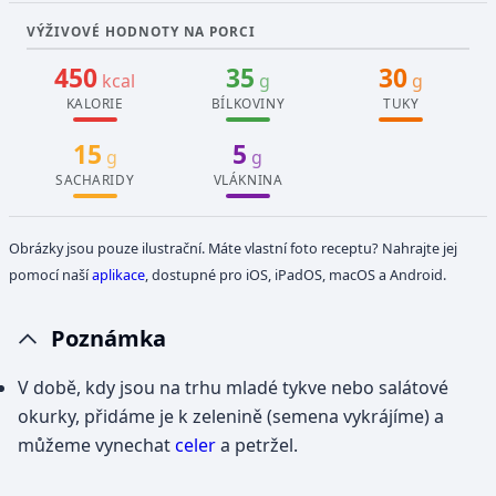
VÝŽIVOVÉ HODNOTY NA PORCI
450
35
30
kcal
g
g
KALORIE
BÍLKOVINY
TUKY
15
5
g
g
SACHARIDY
VLÁKNINA
Obrázky jsou pouze ilustrační. Máte vlastní foto receptu? Nahrajte jej
pomocí naší
aplikace
, dostupné pro iOS, iPadOS, macOS a Android.
Poznámka
V době, kdy jsou na trhu mladé tykve nebo salátové
okurky, přidáme je k zelenině (semena vykrájíme) a
můžeme vynechat
celer
a petržel.