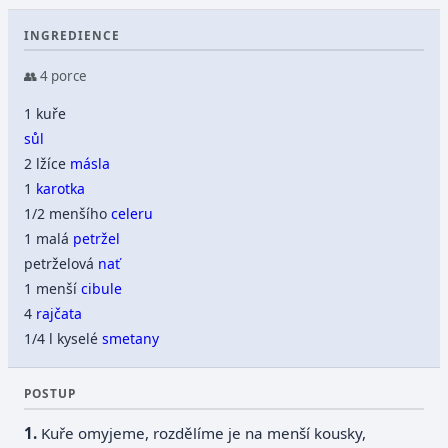
INGREDIENCE
👥 4 porce
1 kuře
sůl
2 lžíce
másla
1
karotka
1/2 menšího
celeru
1 malá
petržel
petrželová
nať
1 menší
cibule
4
rajčata
1/4 l kyselé
smetany
POSTUP
Kuře omyjeme, rozdělíme je na menší kousky,