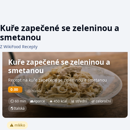
Kuře zapečené se zeleninou a
smetanou
Z WikiFood Recepty
Kuře zapečené se zeleninou a
smetanou
Recept na kuře zapečené se zeleninou a smetanou
0.00
(0 hlasů)
⏲ 60 min
👥
4
porce
🔥 450 kcal
📊 střední
🌿 celoroční
🌎
Italská
⚠️ mléko