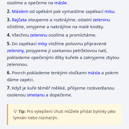
osolíme a opečeme na
másle
.
Máslem
od opékání pak vymastíme zapékací
mísu
.
Rajčata
oloupeme a rozkrájíme, ostatní
zeleninu
očistíme, omyjeme a nakrájíme na malé kostky.
Všechnu
zeleninu
osolíme a promícháme.
Do zapékací
mísy
vložíme polovinu připravené
zeleniny
, posypeme ji usekanou petrželovou natí,
poklademe opečenými dílky kuřete a zakryjeme zbylou
zeleninou.
Povrch poklademe tenkými vločkami
másla
a pokrm
dáme zapéci.
Když je kuře téměř měkké, přilijeme rozkvedlanou
osolenou
smetanu
a dopečeme.
💡
Tip:
Pro vylepšení chuti můžete přidat bylinky jako
tymián nebo rozmarýn.