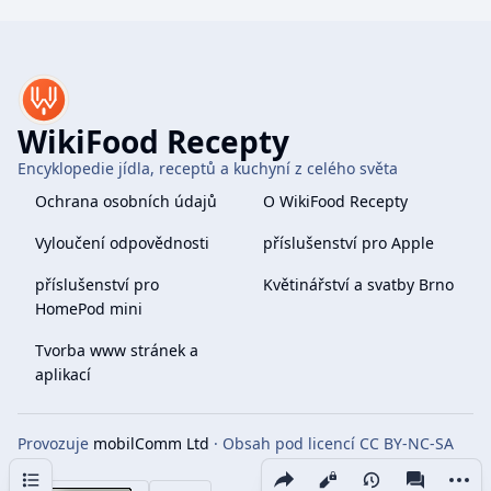
WikiFood Recepty
Encyklopedie jídla, receptů a kuchyní z celého světa
Ochrana osobních údajů
O WikiFood Recepty
Vyloučení odpovědnosti
příslušenství pro Apple
příslušenství pro
Květinářství a svatby Brno
HomePod mini
Tvorba www stránek a
aplikací
Provozuje
mobilComm Ltd
· Obsah pod licencí CC BY-NC-SA
4.0
Obsah
Share this page
More 
Zobrazení
associate