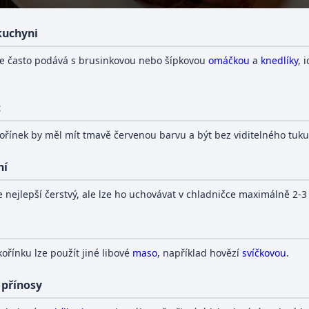
 kuchyni
se často podává s brusinkovou nebo šípkovou
omáčkou
a
knedlíky
, 
t
 kořínek by měl mít tmavě červenou barvu a být bez viditelného tuku
ní
je nejlepší čerstvý, ale lze ho uchovávat v chladničce maximálně 2-3
kořínku lze použít jiné libové
maso
, například hovězí
svíčkovou
.
 přínosy