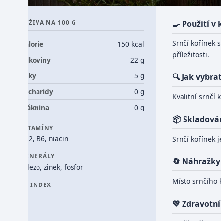
VÝŽIVA NA 100 G
🍳 Použití v
Srnčí kořínek 
Kalorie
150 kcal
příležitosti.
Bílkoviny
22 g
Tuky
5 g
🔍 Jak vybra
Sacharidy
0 g
Kvalitní srnčí
Vláknina
0 g
📦 Skladová
VITAMÍNY
B12, B6, niacin
Srnčí kořínek 
MINERÁLY
🔄 Náhražky
železo, zinek, fosfor
Místo srnčího 
GI INDEX
0
💚 Zdravotní