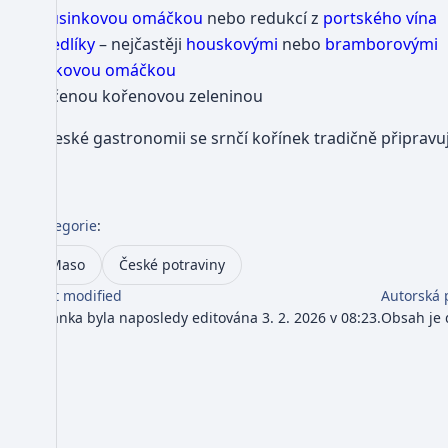
brusinkovou omáčkou
nebo redukcí z
portského vína
knedlíky
– nejčastěji
houskovými
nebo
bramborovými
šípkovou omáčkou
pečenou kořenovou zeleninou
V české gastronomii se srnčí kořínek tradičně připravu
Kategorie
:
Maso
České potraviny
Last modified
Autorská 
Stránka byla naposledy editována 3. 2. 2026 v 08:23.
Obsah je