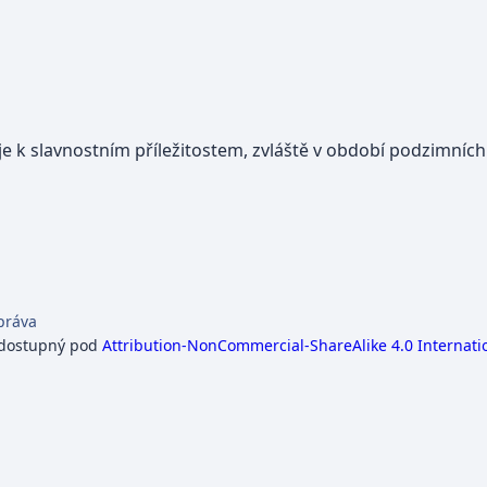
je k slavnostním příležitostem, zvláště v období podzimníc
práva
 dostupný pod
Attribution-NonCommercial-ShareAlike 4.0 Internati