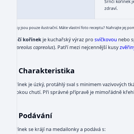
Srnčí kořínek 
zdraví.
Obrázky jsou pouze ilustrační. Máte vlastní foto receptu? Nahrajte jej po
Srnčí kořínek
je kuchařský výraz pro
svíčkovou
nebo s
(
Capreolus capreolus
). Patří mezi nejcennější kusy
zvěřin
Charakteristika
Kořínek je úzký, protáhlý sval s minimem vazivových tk
divokou chutí. Při správné přípravě je mimořádně křeh
Podávání
Kořínek se krájí na medailonky a podává s: