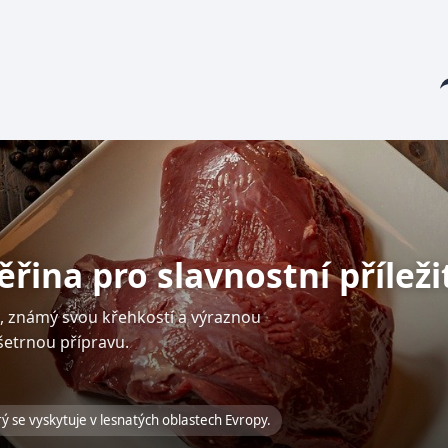
Sha
ěřina pro slavnostní příleži
tu, známý svou křehkostí a výraznou
 šetrnou přípravu.
rý se vyskytuje v lesnatých oblastech Evropy.