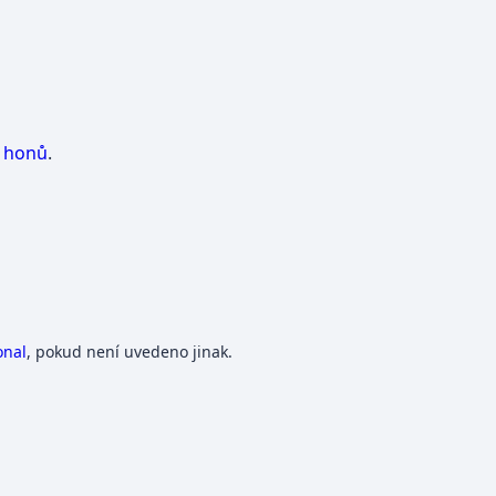
h
honů
.
onal
, pokud není uvedeno jinak.