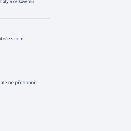
hmoty a celkovému
páteře
srnce
 ale ne přehnaně