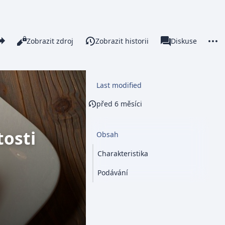
re this page
More 
Číst
Zobrazit zdroj
Zobrazit historii
Stránka
Diskuse
Zobrazení
associated-pages
Last modified
před 6 měsíci
tosti
Obsah
Charakteristika
Podávání