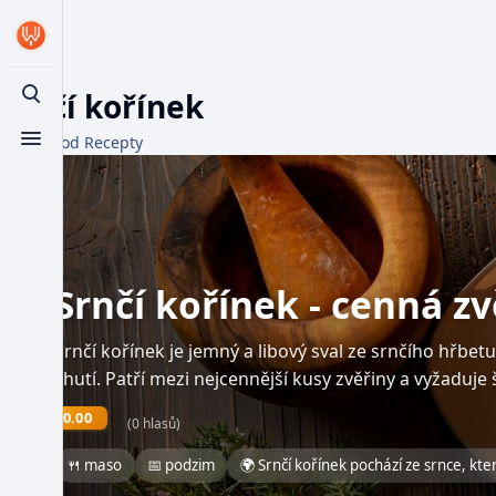
Srnčí kořínek
Toggle search
Z WikiFood Recepty
Toggle menu
Srnčí kořínek - cenná zv
Srnčí kořínek je jemný a libový sval ze srnčího hřbe
chutí. Patří mezi nejcennější kusy zvěřiny a vyžaduje
0.00
(0 hlasů)
🍴 maso
📅 podzim
🌍 Srnčí kořínek pochází ze srnce, kte