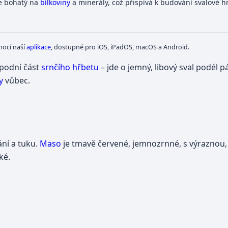
je bohatý na
bílkoviny
a minerály, což přispívá k budování svalové 
mocí naší
aplikace
, dostupné pro iOS, iPadOS, macOS a Android.
podní část
srnčího hřbetu
– jde o jemný, libový sval podél 
y
vůbec.
ání a tuku.
Maso
je tmavě červené, jemnozrnné, s výraznou,
ké.