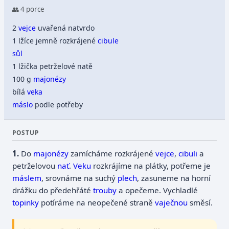
👥 4 porce
2
vejce
uvařená natvrdo
1 lžíce jemně rozkrájené
cibule
sůl
1 lžička petrželové natě
100 g
majonézy
bílá
veka
máslo
podle potřeby
POSTUP
Do
majonézy
zamícháme rozkrájené
vejce
,
cibuli
a
petrželovou
nať
.
Veku
rozkrájíme na plátky, potřeme je
máslem
, srovnáme na suchý
plech
, zasuneme na horní
drážku do předehřáté
trouby
a opečeme. Vychladlé
topinky
potíráme na neopečené straně
vaječnou
směsí.