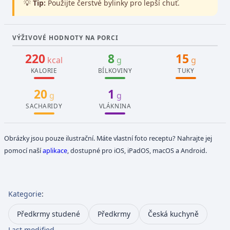
💡
Tip:
Použijte čerstvé bylinky pro lepší chuť.
VÝŽIVOVÉ HODNOTY NA PORCI
220
8
15
kcal
g
g
KALORIE
BÍLKOVINY
TUKY
20
1
g
g
SACHARIDY
VLÁKNINA
Obrázky jsou pouze ilustrační. Máte vlastní foto receptu? Nahrajte jej
pomocí naší
aplikace
, dostupné pro iOS, iPadOS, macOS a Android.
Kategorie
:
Předkrmy studené
Předkrmy
Česká kuchyně
Last modified