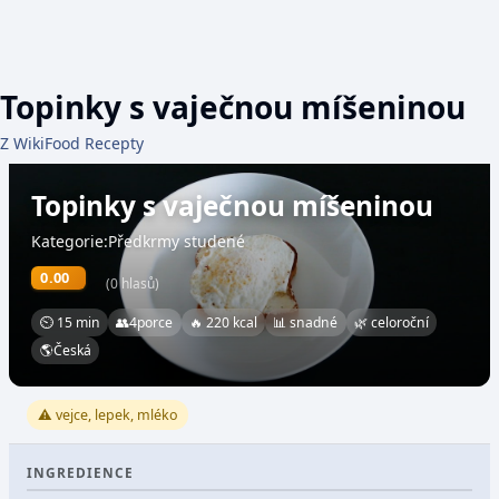
Topinky s vaječnou míšeninou
Z WikiFood Recepty
Topinky s vaječnou míšeninou
Kategorie:Předkrmy studené
0.00
(0 hlasů)
⏲ 15 min
👥
4
porce
🔥 220 kcal
📊 snadné
🌿 celoroční
🌎
Česká
⚠️ vejce, lepek, mléko
INGREDIENCE