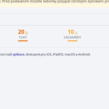
:
Před podáváním můžete ledvinky posypat čerstvými bylinkami pro
20
10
g
g
TUKY
SACHARIDY
mocí naší
aplikace
, dostupné pro iOS, iPadOS, macOS a Android.