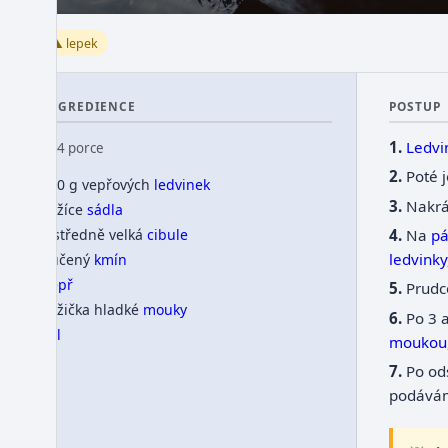
⚠️ lepek
INGREDIENCE
POSTUP
Ledvi
👥 4 porce
Poté j
750 g vepřových
ledvinek
Nakr
1 lžíce
sádla
Na
p
1 středně velká
cibule
ledvinky
tlučený
kmín
pepř
Prudc
1 lžička hladké
mouky
Po 3 
sůl
moukou
Po od
podává