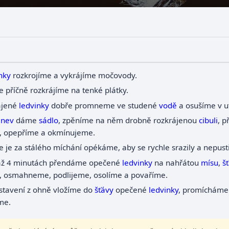
nky
rozkrojíme a vykrájíme močovody.
e příčně rozkrájíme na tenké plátky.
ájené
ledvinky
dobře promneme ve studené
vodě
a osušíme v u
ánev
dáme
sádlo
, zpěníme na něm drobně rozkrájenou
cibuli
, 
, opepříme a okmínujeme.
e je za stálého míchání opékáme, aby se rychle srazily a nepust
až 4 minutách přendáme opečené
ledvinky
na nahřátou
mísu
,
š
, osmahneme, podlijeme, osolíme a povaříme.
stavení z ohně vložíme do
šťávy
opečené
ledvinky
, promícháme
me.