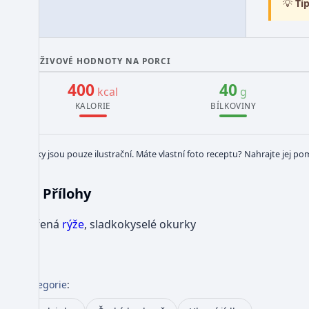
💡
Tip
VÝŽIVOVÉ HODNOTY NA PORCI
400
40
kcal
g
KALORIE
BÍLKOVINY
Obrázky jsou pouze ilustrační. Máte vlastní foto receptu? Nahrajte jej po
Přílohy
Vařená
rýže
, sladkokyselé okurky
Kategorie
: