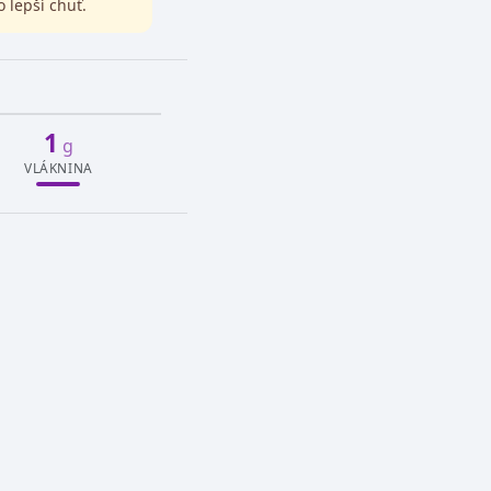
 lepší chuť.
1
g
VLÁKNINA