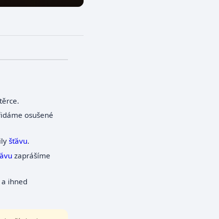
těrce.
přidáme osušené
ily
šťávu
.
ťávu
zaprášíme
 a ihned