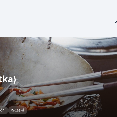
Sha
tka)
oční
🌎
Česká