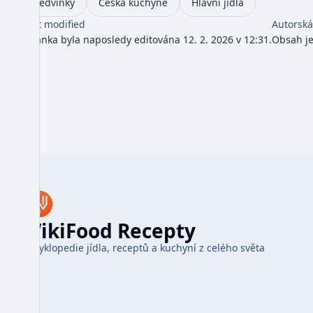
Ledvinky
Česká kuchyně
Hlavní jídla
Last modified
Autorská
Stránka byla naposledy editována 12. 2. 2026 v 12:31.
Obsah j
WikiFood Recepty
Encyklopedie jídla, receptů a kuchyní z celého světa