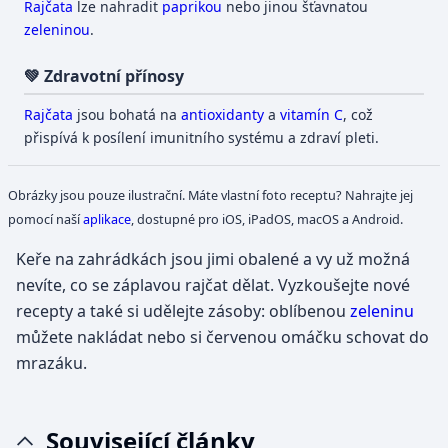
Rajčata
lze nahradit
paprikou
nebo jinou šťavnatou
zeleninou
.
💚 Zdravotní přínosy
Rajčata
jsou bohatá na
antioxidanty
a
vitamín C
, což
přispívá k posílení imunitního systému a zdraví pleti.
Obrázky jsou pouze ilustrační. Máte vlastní foto receptu? Nahrajte jej
pomocí naší
aplikace
, dostupné pro iOS, iPadOS, macOS a Android.
Keře na zahrádkách jsou jimi obalené a vy už možná
nevíte, co se záplavou rajčat dělat. Vyzkoušejte nové
recepty a také si udělejte zásoby: oblíbenou
zeleninu
můžete nakládat nebo si červenou omáčku schovat do
mrazáku.
Související články