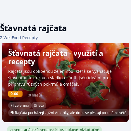
Šťavnatá rajčata
Z WikiFood Recepty
Šťavnatá rajčata - využití a
recepty
Rajčata jsou oblíbenou zeleninou, která se vyznačuje
šťavnatou texturou a sladkou chutí. Jsou ideální pro
přípravu různých pokrmů a omáček.
0.00
(0 hlasů)
🍴 zelenina
📅 léto
🌍 Rajčata pocházejí z Jižní Ameriky, ale dnes se pěstují po celém světě.
🥗 vegetariánské, veganské, bezlepkové, nízkotučné