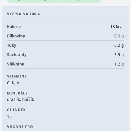
VÝŽIVA NA 100 G
Kalorie
18 kcal
Bílkoviny
0.9 g
Tuky
0.2 g
Sacharidy
3.9 g
Vláknina
1.2 g
VITAMÍNY
C, K, A
MINERÁLY
draslík, hořčík
GI INDEX
15
VHODNÉ PRO