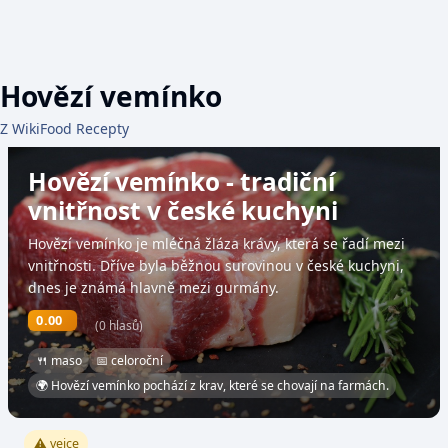
Hovězí vemínko
Z WikiFood Recepty
Hovězí vemínko - tradiční
vnitřnost v české kuchyni
Hovězí vemínko je mléčná žláza krávy, která se řadí mezi
vnitřnosti. Dříve byla běžnou surovinou v české kuchyni,
dnes je známá hlavně mezi gurmány.
0.00
(0 hlasů)
🍴 maso
📅 celoroční
🌍 Hovězí vemínko pochází z krav, které se chovají na farmách.
⚠️ vejce