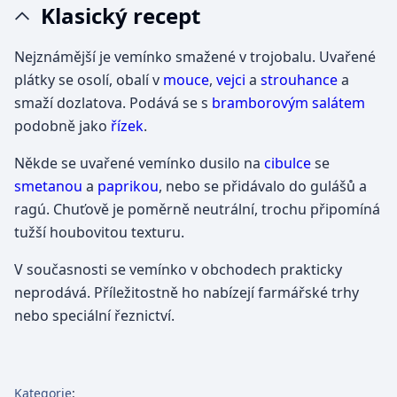
Klasický recept
Nejznámější je vemínko smažené v trojobalu. Uvařené
plátky se osolí, obalí v
mouce
,
vejci
a
strouhance
a
smaží dozlatova. Podává se s
bramborovým salátem
podobně jako
řízek
.
Někde se uvařené vemínko dusilo na
cibulce
se
smetanou
a
paprikou
, nebo se přidávalo do gulášů a
ragú. Chuťově je poměrně neutrální, trochu připomíná
tužší houbovitou texturu.
V současnosti se vemínko v obchodech prakticky
neprodává. Příležitostně ho nabízejí farmářské trhy
nebo speciální řeznictví.
Kategorie
: