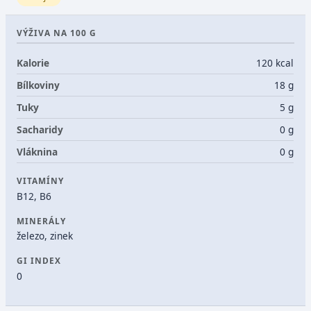
VÝŽIVA NA 100 G
Kalorie
120 kcal
Bílkoviny
18 g
Tuky
5 g
Sacharidy
0 g
Vláknina
0 g
VITAMÍNY
B12, B6
MINERÁLY
železo, zinek
GI INDEX
0