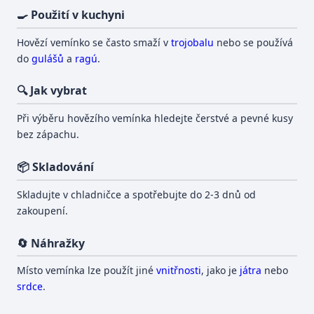
🍳 Použití v kuchyni
Hovězí vemínko se často smaží v
trojobalu
nebo se používá
do
gulášů
a
ragú
.
🔍 Jak vybrat
Při výběru hovězího vemínka hledejte čerstvé a pevné kusy
bez zápachu.
📦 Skladování
Skladujte v chladničce a spotřebujte do 2-3 dnů od
zakoupení.
🔄 Náhražky
Místo vemínka lze použít jiné
vnitřnosti
, jako je
játra
nebo
srdce
.