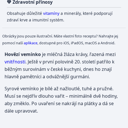
💚 Zdravotní přínosy
Obsahuje důležité
vitamíny
a minerály, které podporují
zdraví krve a imunitní systém.
Obrázky jsou pouze ilustrační. Máte vlastní foto receptu? Nahrajte jej
pomocí naší
aplikace
, dostupné pro iOS, iPadOS, macOS a Android.
Hovězí vemínko
je mléčná žláza krávy, řazená mezi
vnitřnosti
. Ještě v první polovině 20. století patřilo k
běžným surovinám v české kuchyni, dnes ho znají
hlavně pamětníci a odvážnější gurmáni.
Syrové vemínko je bílé až nažloutlé, tuhé a pružné.
Musí se nejdřív dlouho vařit – minimálně dvě hodiny,
aby změklo. Po uvaření se nakrájí na plátky a dá se
dále upravovat.