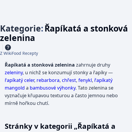
Kategorie
:
Řapíkatá a stonková
zelenina
Z WikiFood Recepty
Řapíkatá a stonková zelenina
zahrnuje druhy
zeleniny
, u nichž se konzumují stonky a řapíky —
řapíkatý celer
,
rebarbora
,
chřest
,
fenykl
,
řapíkatý
mangold
a
bambusové výhonky
. Tato zelenina se
vyznačuje křupavou texturou a často jemnou nebo
mírně hořkou chutí.
Stránky v kategorii „Řapíkatá a