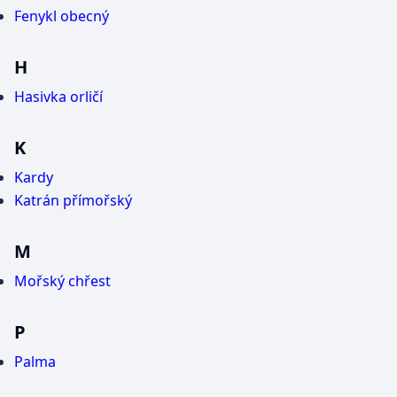
Fenykl obecný
H
Hasivka orličí
K
Kardy
Katrán přímořský
M
Mořský chřest
P
Palma