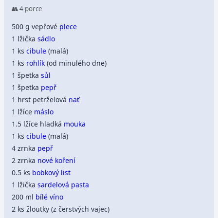
👥 4 porce
500 g vepřové
plece
1 lžička
sádlo
1 ks
cibule
(malá)
1 ks
rohlík
(od minulého dne)
1 špetka
sůl
1 špetka
pepř
1 hrst petrželová
nať
1 lžíce
máslo
1.5 lžíce hladká
mouka
1 ks
cibule
(malá)
4 zrnka
pepř
2 zrnka
nové koření
0.5 ks
bobkový list
1 lžička
sardelová pasta
200 ml
bílé víno
2 ks žloutky (z čerstvých vajec)