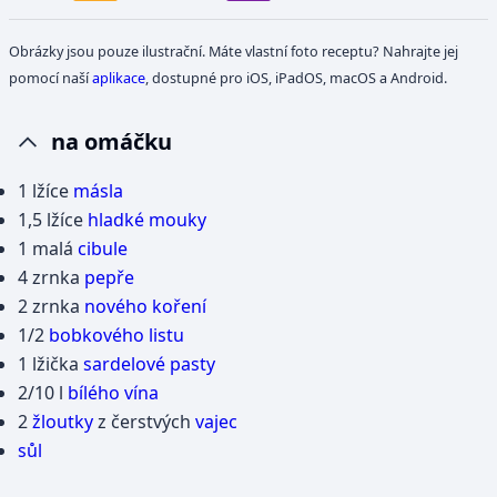
Obrázky jsou pouze ilustrační. Máte vlastní foto receptu? Nahrajte jej
pomocí naší
aplikace
, dostupné pro iOS, iPadOS, macOS a Android.
na omáčku
1 lžíce
másla
1,5 lžíce
hladké mouky
1 malá
cibule
4 zrnka
pepře
2 zrnka
nového koření
1/2
bobkového listu
1 lžička
sardelové pasty
2/10 l
bílého vína
2
žloutky
z čerstvých
vajec
sůl