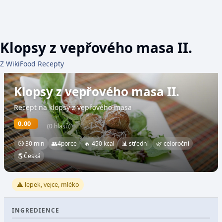
Klopsy z vepřového masa II.
Z WikiFood Recepty
Klopsy z vepřového masa II.
Recept na klopsy z vepřového masa
0.00
(0 hlasů)
⏲ 30 min
👥
4
porce
🔥 450 kcal
📊 střední
🌿 celoroční
🌎
Česká
⚠️ lepek, vejce, mléko
INGREDIENCE