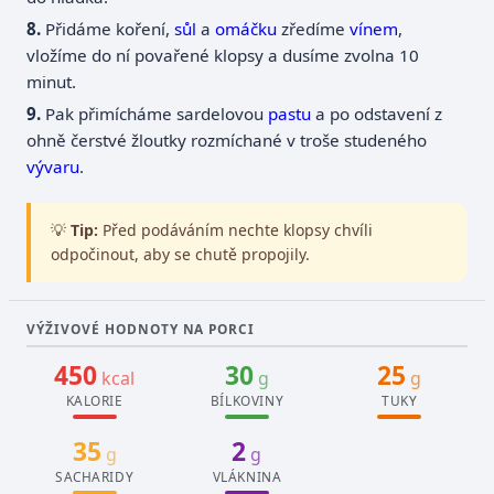
Přidáme koření,
sůl
a
omáčku
zředíme
vínem
,
vložíme do ní povařené klopsy a dusíme zvolna 10
minut.
Pak přimícháme sardelovou
pastu
a po odstavení z
ohně čerstvé žloutky rozmíchané v troše studeného
vývaru
.
💡
Tip:
Před podáváním nechte klopsy chvíli
odpočinout, aby se chutě propojily.
VÝŽIVOVÉ HODNOTY NA PORCI
450
30
25
kcal
g
g
KALORIE
BÍLKOVINY
TUKY
35
2
g
g
SACHARIDY
VLÁKNINA