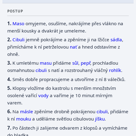
POSTUP
Maso
omyjeme, osušíme, nakrájíme přes vlákno na
menší kousky a dvakrát je umeleme.
Cibuli
jemně pokrájíme a zpěníme ji na lžičce
sádla
,
přimícháme k ní petrželovou
nať
a hned odstavíme z
ohně.
K umletému
masu
přidáme
sůl
,
pepř
, prochladlou
osmahnutou
cibuli
s natí a rozstrouhaný vláčný
rohlík
.
Směs dobře propracujeme a utvoříme z ní 8 válečků.
Klopsy vložíme do kastrolu s menším množstvím
osolené vařící
vody
a vaříme je 10 minut mírným
varem.
Na
másle
zpěníme drobně pokrájenou
cibuli
, přidáme
k ní
mouku
a uděláme světlou cibulovou
jíšku
.
Po částech ji zalijeme odvarem z klopsů a vymícháme
do hladka.