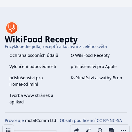
WikiFood Recepty
Encyklopedie jídla, receptů a kuchyní z celého světa
Ochrana osobních údajů
O WikiFood Recepty
Vyloučení odpovědnosti
příslušenství pro Apple
příslušenství pro
Květinářství a svatby Brno
HomePod mini
Tvorba www stránek a
aplikací
Provozuje
mobilComm Ltd
· Obsah pod licencí CC BY-NC-SA
4.0
Obsah
Share this page
More 
Zobrazení
associate