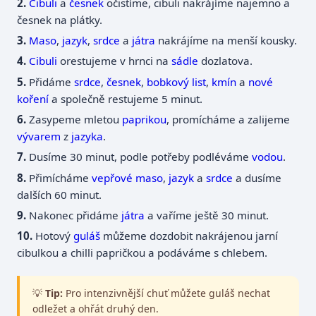
Cibuli
a
česnek
očistíme, cibuli nakrájíme najemno a
česnek na plátky.
Maso
,
jazyk
,
srdce
a
játra
nakrájíme na menší kousky.
Cibuli
orestujeme v hrnci na
sádle
dozlatova.
Přidáme
srdce
,
česnek
,
bobkový list
,
kmín
a
nové
koření
a společně restujeme 5 minut.
Zasypeme mletou
paprikou
, promícháme a zalijeme
vývarem
z
jazyka
.
Dusíme 30 minut, podle potřeby podléváme
vodou
.
Přimícháme
vepřové maso
,
jazyk
a
srdce
a dusíme
dalších 60 minut.
Nakonec přidáme
játra
a vaříme ještě 30 minut.
Hotový
guláš
můžeme dozdobit nakrájenou jarní
cibulkou a chilli papričkou a podáváme s chlebem.
💡
Tip:
Pro intenzivnější chuť můžete guláš nechat
odležet a ohřát druhý den.