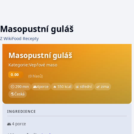
Masopustní guláš
Z WikiFood Recepty
Masopustní guláš
Kategorie:Vepřové maso
0.00
(0 hlasů)
⏲ 290 min
👥
4
porce
🔥 550 kcal
📊 střední
🌿 zima
🌎
Česká
INGREDIENCE
👥 4 porce