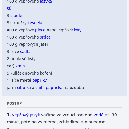
100 g vepřového
jazyka
sůl
3
cibule
3 stroužky
česneku
400 g vepřové
plece
nebo vepřové
kýty
100 g vepřového
srdce
100 g vepřových jater
3 lžíce
sádla
2 bobkové listy
celý
kmín
5 kuliček nového koření
1 lžíce mleté
papriky
jarní
cibulka
a
chilli paprička
na ozdobu
POSTUP
Vepřový jazyk
vaříme ve vroucí osolené
vodě
asi 30
minut, poté ho vyjmeme, zchladíme a oloupeme.