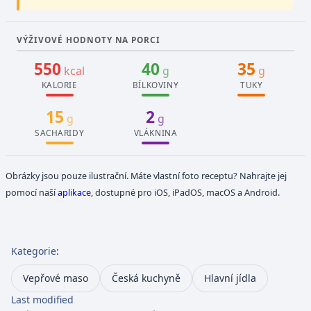
VÝŽIVOVÉ HODNOTY NA PORCI
550
40
35
kcal
g
g
KALORIE
BÍLKOVINY
TUKY
15
2
g
g
SACHARIDY
VLÁKNINA
Obrázky jsou pouze ilustrační. Máte vlastní foto receptu? Nahrajte jej
pomocí naší
aplikace
, dostupné pro iOS, iPadOS, macOS a Android.
Kategorie
:
Vepřové maso
Česká kuchyně
Hlavní jídla
Last modified