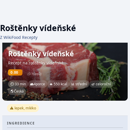
Roštěnky vídeňské
Z WikiFood Recepty
Roštěnky vídeňské
Recept na roštěnky vídeňské
0.00
(0 hlasů)
⏲ 33 min
👥
4
porce
🔥 550 kcal
📊 střední
🌿 celoroční
🌎
Česká
⚠️ lepek, mléko
INGREDIENCE