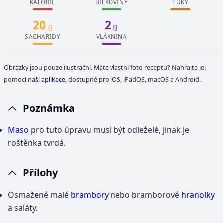
KALORIE
BÍLKOVINY
TUKY
20
2
g
g
SACHARIDY
VLÁKNINA
Obrázky jsou pouze ilustrační. Máte vlastní foto receptu? Nahrajte jej
pomocí naší
aplikace
, dostupné pro iOS, iPadOS, macOS a Android.
Poznámka
Maso
pro tuto úpravu musí být odleželé, jinak je
roštěnka tvrdá.
Přílohy
Osmažené malé
brambory
nebo bramborové
hranolky
a saláty.