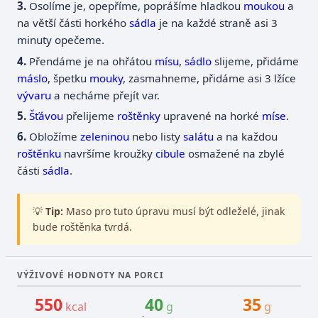
Osolíme je, opepříme, poprášíme hladkou
moukou
a
na větší části horkého
sádla
je na každé straně asi 3
minuty opečeme.
Přendáme je na ohřátou
mísu
,
sádlo
slijeme, přidáme
máslo
, špetku
mouky
, zasmahneme, přidáme asi 3 lžíce
vývaru
a necháme přejít var.
Šťávou
přelijeme
roštěnky
upravené na horké
míse
.
Obložíme
zeleninou
nebo listy
salátu
a na každou
roštěnku
navršíme kroužky
cibule
osmažené na zbylé
části
sádla
.
💡
Tip:
Maso pro tuto úpravu musí být odleželé, jinak
bude roštěnka tvrdá.
VÝŽIVOVÉ HODNOTY NA PORCI
550
40
35
kcal
g
g