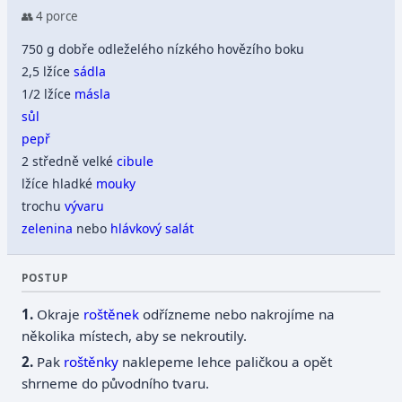
👥 4 porce
750 g dobře odleželého nízkého hovězího boku
2,5 lžíce
sádla
1/2 lžíce
másla
sůl
pepř
2 středně velké
cibule
lžíce hladké
mouky
trochu
vývaru
zelenina
nebo
hlávkový salát
POSTUP
Okraje
roštěnek
odřízneme nebo nakrojíme na
několika místech, aby se nekroutily.
Pak
roštěnky
naklepeme lehce paličkou a opět
shrneme do původního tvaru.