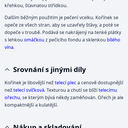
křehkou, šťavnatou střídkou.
Dalším běžným použitím je pečení vcelku. Kořínek se
opeče ze všech stran, aby se uzavřely šťávy, a poté se
dopeče v troubě. Podává se nakrájený na tenké plátky
s lehkou
omáčkou
z pečícího fondu a sklenkou
bílého
vína
.
Srovnání s jinými díly
Kořínek je libovější než
telecí plec
a cenově dostupnější
než
telecí svíčková
. Texturou a chutí se blíží
telecímu
ořechu
, se kterým bývá někdy zaměňován. Ořech je ale
kompaktnější a kulatější.
Nákup a skladování