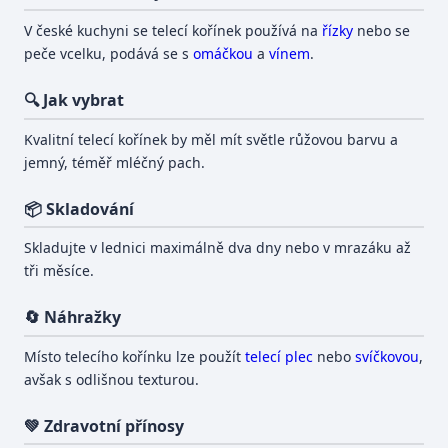
V české kuchyni se telecí kořínek používá na
řízky
nebo se
peče vcelku, podává se s
omáčkou
a
vínem
.
🔍 Jak vybrat
Kvalitní telecí kořínek by měl mít světle růžovou barvu a
jemný, téměř mléčný pach.
📦 Skladování
Skladujte v lednici maximálně dva dny nebo v mrazáku až
tři měsíce.
🔄 Náhražky
Místo telecího kořínku lze použít
telecí plec
nebo
svíčkovou
,
avšak s odlišnou texturou.
💚 Zdravotní přínosy