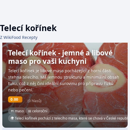
Telecí kořínek
Z WikiFood Recepty
Telecí kořínek - jemné a libové
maso pro vaši kuchyni
Telecí kořínek je libové maso pocházející z horní části
stehna telecího. Má jemnou strukturu a minimální obsah
tuku, což z něj činí ideální surovinu pro přípravu řízků
nebo pečení.
0.00
(0 hlasů)
🍴 maso
📅 celoroční
🌍 Telecí kořínek pochází z telecího masa, které se chová v České republi