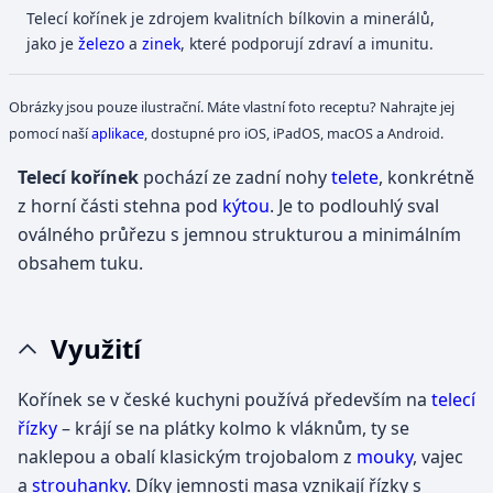
Telecí kořínek je zdrojem kvalitních bílkovin a minerálů,
jako je
železo
a
zinek
, které podporují zdraví a imunitu.
Obrázky jsou pouze ilustrační. Máte vlastní foto receptu? Nahrajte jej
pomocí naší
aplikace
, dostupné pro iOS, iPadOS, macOS a Android.
Telecí kořínek
pochází ze zadní nohy
telete
, konkrétně
z horní části stehna pod
kýtou
. Je to podlouhlý sval
oválného průřezu s jemnou strukturou a minimálním
obsahem tuku.
Využití
Kořínek se v české kuchyni používá především na
telecí
řízky
– krájí se na plátky kolmo k vláknům, ty se
naklepou a obalí klasickým trojobalom z
mouky
, vajec
a
strouhanky
. Díky jemnosti masa vznikají řízky s