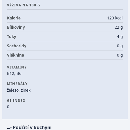
VÝŽIVA NA 100 G
Kalorie
120 kcal
Bílkoviny
22 g
Tuky
4 g
Sacharidy
0 g
Vláknina
0 g
VITAMÍNY
B12, B6
MINERÁLY
železo, zinek
GI INDEX
0
🍳 Použití v kuchyni