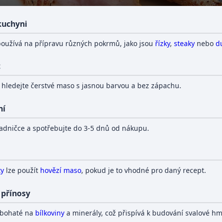
 kuchyni
oužívá na přípravu různých pokrmů, jako jsou
řízky
,
steaky
nebo
d
t
y hledejte čerstvé maso s jasnou barvou a bez zápachu.
ní
ladničce a spotřebujte do 3-5 dnů od nákupu.
ty
lze použít
hovězí maso
, pokud je to vhodné pro daný recept.
 přínosy
 bohaté na
bílkoviny
a minerály, což přispívá k budování svalové hmo