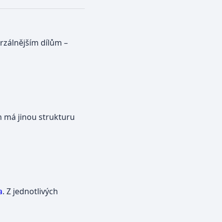
erzálnějším dílům –
ch má jinou strukturu
a
. Z jednotlivých