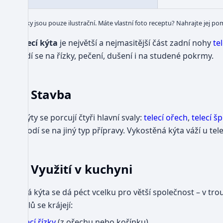
Obrázky jsou pouze ilustrační. Máte vlastní foto receptu? Nahrajte jej po
Telecí kýta
je největší a nejmasitější část zadní nohy
te
hodí se na řízky, pečení, dušení i na studené pokrmy.
Stavba
Z kýty se porcují čtyři hlavní svaly:
telecí ořech
,
telecí š
a hodí se na jiný typ přípravy. Vykostěná kýta váží u tel
Využití v kuchyni
Celá kýta se dá péct vcelku pro větší společnost – v tr
svalů se krájejí:
telecí řízky
(z ořechu nebo kořínku)