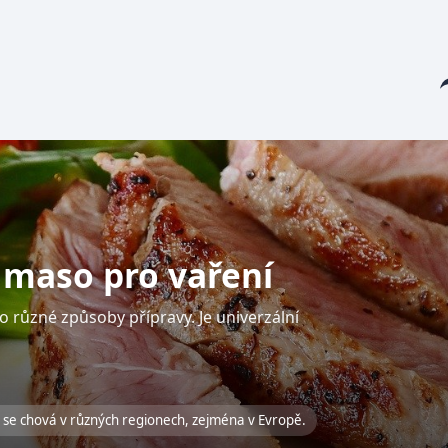
Sha
í maso pro vaření
pro různé způsoby přípravy. Je univerzální
ré se chová v různých regionech, zejména v Evropě.