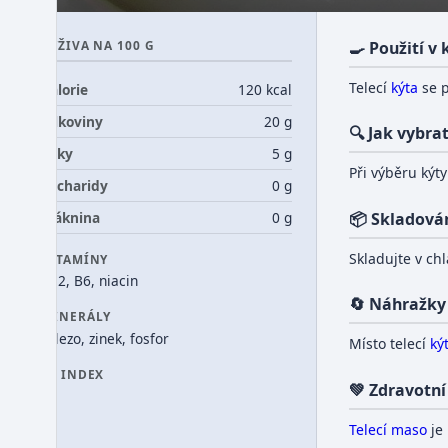
VÝŽIVA NA 100 G
🍳 Použití v
Telecí
kýta
se p
Kalorie
120 kcal
Bílkoviny
20 g
🔍 Jak vybra
Tuky
5 g
Při výběru kýt
Sacharidy
0 g
Vláknina
0 g
📦 Skladová
Skladujte v ch
VITAMÍNY
B12, B6, niacin
🔄 Náhražky
MINERÁLY
železo, zinek, fosfor
Místo telecí
ký
GI INDEX
💚 Zdravotní
0
Telecí maso
je