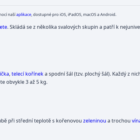
mocí naší
aplikace
, dostupné pro iOS, iPadOS, macOS a Android.
lete
. Skládá se z několika svalových skupin a patří k nejuniv
pička
,
telecí kořínek
a spodní šál (tzv. plochý šál). Každý z ni
ete obvykle 3 až 5 kg.
oubě při střední teplotě s kořenovou
zeleninou
a trochou
vín