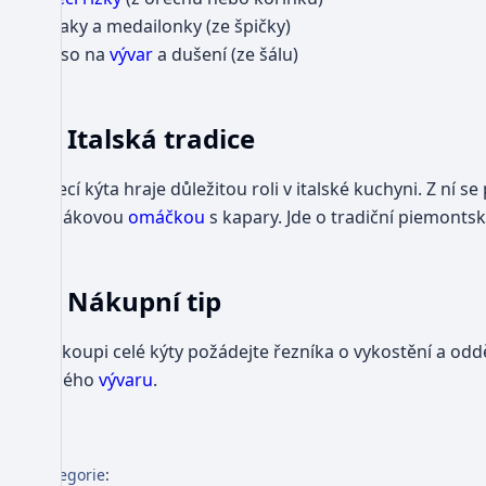
steaky a medailonky (ze špičky)
maso na
vývar
a dušení (ze šálu)
Italská tradice
Telecí kýta hraje důležitou roli v italské kuchyni. Z ní s
tuňákovou
omáčkou
s kapary. Jde o tradiční piemontské 
Nákupní tip
Při koupi celé kýty požádejte řezníka o vykostění a oddě
silného
vývaru
.
Kategorie
: