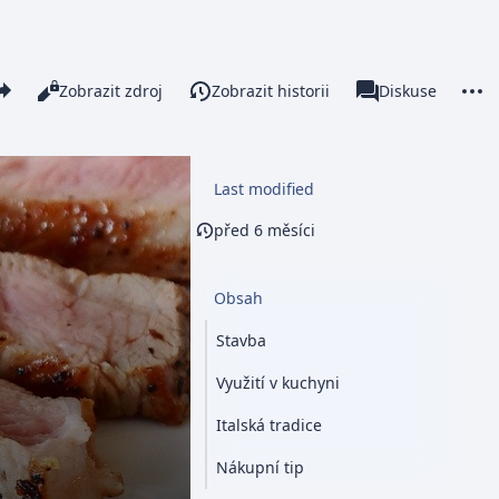
re this page
More 
Číst
Zobrazit zdroj
Zobrazit historii
Stránka
Diskuse
Zobrazení
associated-pages
Last modified
před 6 měsíci
Obsah
Stavba
Využití v kuchyni
Italská tradice
Nákupní tip