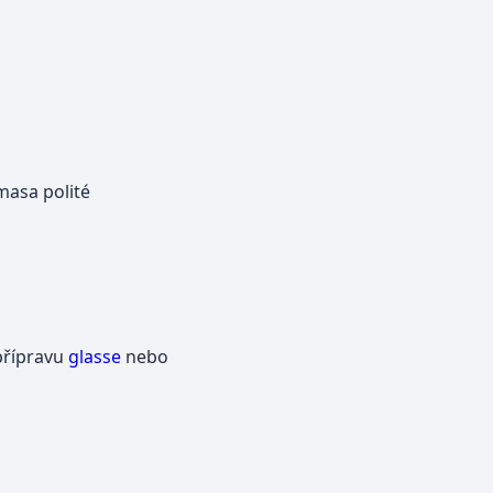
masa polité
 přípravu
glasse
nebo