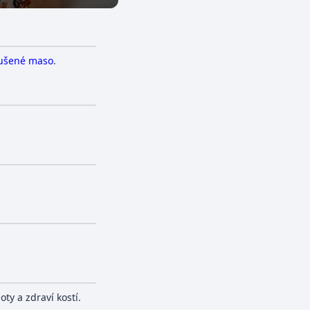
ušené maso
.
ty a zdraví kostí.