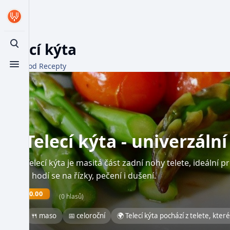
Telecí kýta
Toggle search
Z WikiFood Recepty
Toggle menu
Telecí kýta - univerzáln
Telecí kýta je masitá část zadní nohy telete, ideální 
a hodí se na řízky, pečení i dušení.
0.00
(0 hlasů)
🍴 maso
📅 celoroční
🌍 Telecí kýta pochází z telete, kte