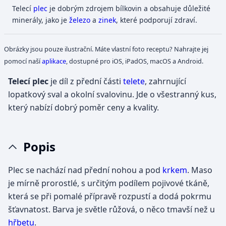
Telecí
plec
je dobrým zdrojem bílkovin a obsahuje důležité
minerály, jako je
železo
a
zinek
, které podporují zdraví.
Obrázky jsou pouze ilustrační. Máte vlastní foto receptu? Nahrajte jej
pomocí naší
aplikace
, dostupné pro iOS, iPadOS, macOS a Android.
Telecí plec
je díl z přední části
telete
, zahrnující
lopatkový sval a okolní svalovinu. Jde o všestranný kus,
který nabízí dobrý poměr ceny a kvality.
Popis
Plec se nachází nad přední nohou a pod
krkem
. Maso
je mírně prorostlé, s určitým podílem pojivové tkáně,
která se při pomalé přípravě rozpustí a dodá pokrmu
šťavnatost. Barva je světle růžová, o něco tmavší než u
hřbetu
.