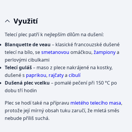
Využití
Telecí plec patří k nejlepším dílům na dušení:
Blanquette de veau
– klasické francouzské dušené
telecí na bílo, se
smetanovou
omáčkou,
žampiony
a
perlovými cibulkami
Telecí guláš
– maso z plece nakrájené na kostky,
dušené s
paprikou
,
rajčaty
a
cibulí
Dušená plec vcelku
– pomalé pečení při 150 °C po
dobu tří hodin
Plec se hodí také na přípravu
mletého telecího masa
,
protože její mírný obsah tuku zaručí, že mletá směs
nebude příliš suchá.