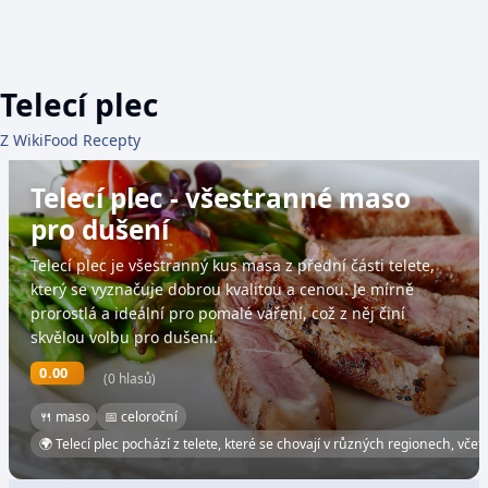
Telecí plec
Z WikiFood Recepty
Telecí plec - všestranné maso
pro dušení
Telecí plec je všestranný kus masa z přední části telete,
který se vyznačuje dobrou kvalitou a cenou. Je mírně
prorostlá a ideální pro pomalé vaření, což z něj činí
skvělou volbu pro dušení.
0.00
(0 hlasů)
🍴 maso
📅 celoroční
🌍 Telecí plec pochází z telete, které se chovají v různých regionech, vče