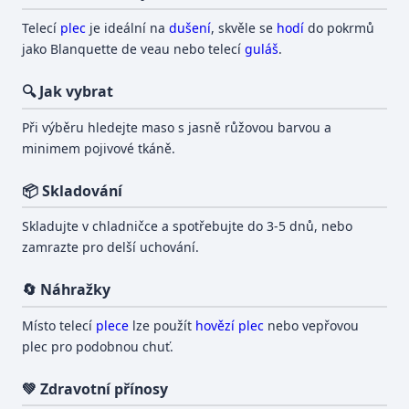
Telecí
plec
je ideální na
dušení
, skvěle se
hodí
do pokrmů
jako Blanquette de veau nebo telecí
guláš
.
🔍 Jak vybrat
Při výběru hledejte maso s jasně růžovou barvou a
minimem pojivové tkáně.
📦 Skladování
Skladujte v chladničce a spotřebujte do 3-5 dnů, nebo
zamrazte pro delší uchování.
🔄 Náhražky
Místo telecí
plece
lze použít
hovězí plec
nebo vepřovou
plec pro podobnou chuť.
💚 Zdravotní přínosy