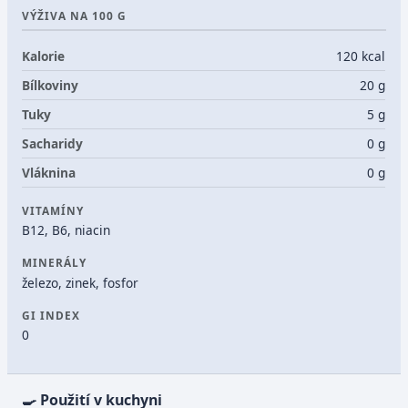
VÝŽIVA NA 100 G
Kalorie
120 kcal
Bílkoviny
20 g
Tuky
5 g
Sacharidy
0 g
Vláknina
0 g
VITAMÍNY
B12, B6, niacin
MINERÁLY
železo, zinek, fosfor
GI INDEX
0
🍳 Použití v kuchyni