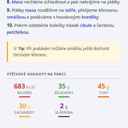
Maso
necháme zchladnout a pak nakrájíme na plátky.
Plátky
masa
rozdělíme na
talíře
, přelijeme křenovou
omáčkou
a podáváme s houskovými
knedlíky
.
Pokrm ozdobíme kolečky mladé
cibule
a čerstvou
petrželkou
.
💡
Tip:
Při podávání můžete omáčku ještě dochutit
čerstvým křenem.
VÝŽIVOVÉ HODNOTY NA PORCI
683
35
45
kcal
g
g
KALORIE
BÍLKOVINY
TUKY
30
2
g
g
SACHARIDY
VLÁKNINA