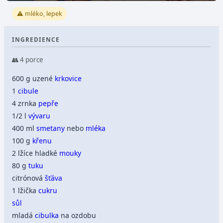
⚠️ mléko, lepek
INGREDIENCE
👥 4 porce
600 g uzené
krkovice
1
cibule
4 zrnka
pepře
1/2 l
vývaru
400 ml
smetany
nebo
mléka
100 g
křenu
2 lžíce hladké
mouky
80 g
tuku
citrónová
šťáva
1 lžička
cukru
sůl
mladá
cibulka
na ozdobu