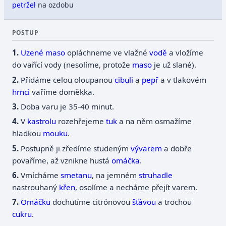
petržel
na ozdobu
POSTUP
Uzené maso
opláchneme ve vlažné
vodě
a vložíme
do vařící vody (nesolíme, protože
maso
je už slané).
Přidáme celou oloupanou
cibuli
a
pepř
a v tlakovém
hrnci
vaříme doměkka.
Doba varu je 35-40 minut.
V
kastrolu
rozehřejeme
tuk
a na něm osmažíme
hladkou
mouku
.
Postupně ji zředíme studeným
vývarem
a dobře
povaříme, až vznikne hustá
omáčka
.
Vmícháme
smetanu
, na jemném
struhadle
nastrouhaný
křen
, osolíme a necháme přejít varem.
Omáčku
dochutíme citrónovou
šťávou
a trochou
cukru
.