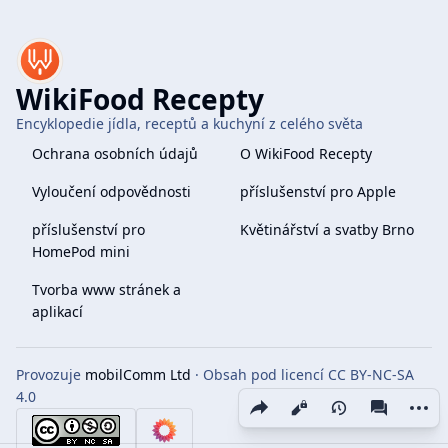
WikiFood Recepty
Encyklopedie jídla, receptů a kuchyní z celého světa
Ochrana osobních údajů
O WikiFood Recepty
Vyloučení odpovědnosti
příslušenství pro Apple
příslušenství pro
Květinářství a svatby Brno
HomePod mini
Tvorba www stránek a
aplikací
Provozuje
mobilComm Ltd
· Obsah pod licencí CC BY-NC-SA
4.0
Share this page
More 
Zobrazení
associate