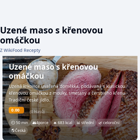
Uzené maso s křenovou
omáčkou
Z WikiFood Recepty
Uzené maso s křenovou
omáčkou
Uzená krkovice uvařená doměkka, podávaná s klasickou
křenovou omáčkou z mouky, smetany a čerstvého křenu.
Tradiční české jídlo.
0.00
(0 hlasů)
⏲ 50 min
👥
4
porce
🔥 683 kcal
📊 střední
🌿 celoroční
🌎
Česká