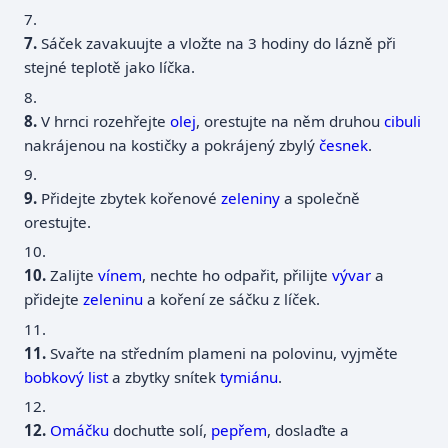
7.
Sáček zavakuujte a vložte na 3 hodiny do lázně při
stejné teplotě jako líčka.
8.
V hrnci rozehřejte
olej
, orestujte na něm druhou
cibuli
nakrájenou na kostičky a pokrájený zbylý
česnek
.
9.
Přidejte zbytek kořenové
zeleniny
a společně
orestujte.
10.
Zalijte
vínem
, nechte ho odpařit, přilijte
vývar
a
přidejte
zeleninu
a koření ze sáčku z líček.
11.
Svařte na středním plameni na polovinu, vyjměte
bobkový list
a zbytky snítek
tymiánu
.
12.
Omáčku
dochuťte solí,
pepřem
, doslaďte a