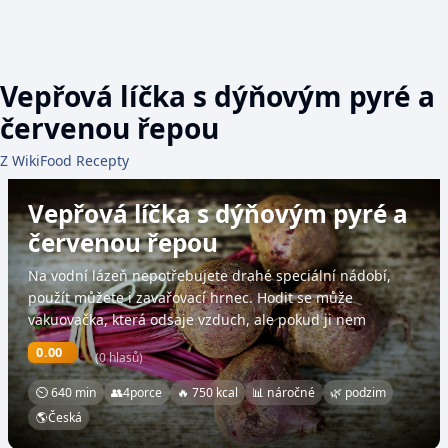
Vepřová líčka s dýňovým pyré a
červenou řepou
Z WikiFood Recepty
Vepřová líčka s dýňovým pyré a
červenou řepou
Na vodní lázeň nepotřebujete drahé speciální nádobí,
použít můžete i zavařovací hrnec. Hodit se může
vakuovačka, která odsaje vzduch, ale pokud ji nem
0.00
(0 hlasů)
⏲ 640 min
👥
4
porce
🔥 750 kcal
📊 náročné
🌿 podzim
🌎
Česká