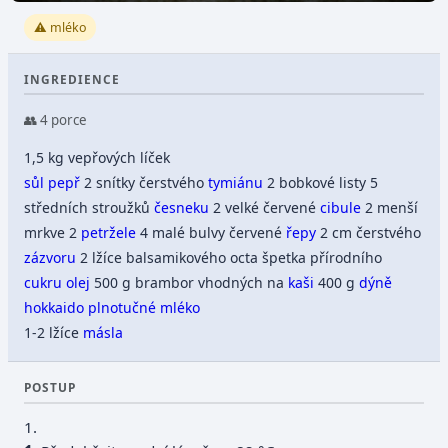
⚠️ mléko
INGREDIENCE
👥 4 porce
1,5 kg vepřových líček
sůl
pepř
2 snítky čerstvého
tymiánu
2 bobkové listy 5
středních stroužků
česneku
2 velké červené
cibule
2 menší
mrkve 2
petržele
4 malé bulvy červené
řepy
2 cm čerstvého
zázvoru
2 lžíce balsamikového octa špetka přírodního
cukru
olej
500 g brambor vhodných na
kaši
400 g
dýně
hokkaido
plnotučné mléko
1-2 lžíce
másla
POSTUP
1.