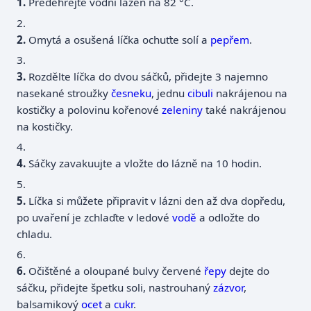
Předehřejte vodní lázeň na 82 °C.
2.
Omytá a osušená líčka ochuťte solí a
pepřem
.
3.
Rozdělte líčka do dvou sáčků, přidejte 3 najemno
nasekané stroužky
česneku
, jednu
cibuli
nakrájenou na
kostičky a polovinu kořenové
zeleniny
také nakrájenou
na kostičky.
4.
Sáčky zavakuujte a vložte do lázně na 10 hodin.
5.
Líčka si můžete připravit v lázni den až dva dopředu,
po uvaření je zchlaďte v ledové
vodě
a odložte do
chladu.
6.
Očištěné a oloupané bulvy červené
řepy
dejte do
sáčku, přidejte špetku soli, nastrouhaný
zázvor
,
balsamikový
ocet
a
cukr
.