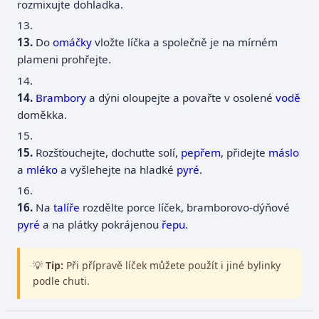
rozmixujte dohladka.
13.
Do
omáčky
vložte líčka a společně je na mírném
plameni prohřejte.
14.
Brambory
a dýni oloupejte a povařte v osolené
vodě
doměkka.
15.
Rozšťouchejte, dochuťte solí,
pepřem
, přidejte
máslo
a
mléko
a vyšlehejte na hladké
pyré
.
16.
Na
talíře
rozdělte porce líček, bramborovo-dýňové
pyré
a na plátky pokrájenou
řepu
.
💡
Tip:
Při přípravě líček můžete použít i jiné bylinky
podle chuti.