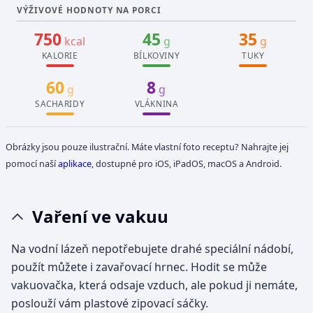
VÝŽIVOVÉ HODNOTY NA PORCI
750
45
35
kcal
g
g
KALORIE
BÍLKOVINY
TUKY
60
8
g
g
SACHARIDY
VLÁKNINA
Obrázky jsou pouze ilustrační. Máte vlastní foto receptu? Nahrajte jej
pomocí naší
aplikace
, dostupné pro iOS, iPadOS, macOS a Android.
Vaření ve vakuu
Na vodní lázeň nepotřebujete drahé speciální nádobí,
použít můžete i zavařovací hrnec. Hodit se může
vakuovačka, která odsaje vzduch, ale pokud ji nemáte,
poslouží vám plastové zipovací sáčky.