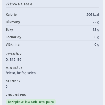
VÝŽIVA NA 100 G
Kalorie
206 kcal
Bílkoviny
22 g
Tuky
13 g
Sacharidy
0 g
Vláknina
0 g
VITAMÍNY
D, B12, B6
MINERÁLY
železo, fosfor, selen
GI INDEX
0
VHODNÉ PRO
bezlepkové, low-carb, keto, paleo