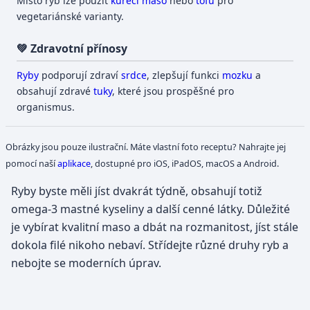
Místo ryb lze použít
kuřecí maso
nebo
tofu
pro
vegetariánské varianty.
💚 Zdravotní přínosy
Ryby
podporují zdraví
srdce
, zlepšují funkci
mozku
a
obsahují zdravé
tuky
, které jsou prospěšné pro
organismus.
Obrázky jsou pouze ilustrační. Máte vlastní foto receptu? Nahrajte jej
pomocí naší
aplikace
, dostupné pro iOS, iPadOS, macOS a Android.
Ryby byste měli jíst dvakrát týdně, obsahují totiž
omega-3 mastné kyseliny a další cenné látky. Důležité
je vybírat kvalitní maso a dbát na rozmanitost, jíst stále
dokola filé nikoho nebaví. Střídejte různé druhy ryb a
nebojte se moderních úprav.