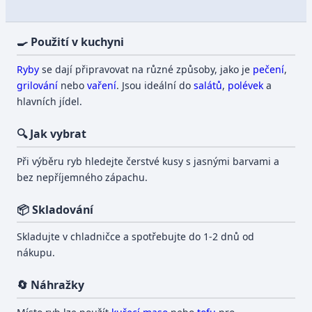
🍳 Použití v kuchyni
Ryby
se dají připravovat na různé způsoby, jako je
pečení
,
grilování
nebo
vaření
. Jsou ideální do
salátů
,
polévek
a
hlavních jídel.
🔍 Jak vybrat
Při výběru ryb hledejte čerstvé kusy s jasnými barvami a
bez nepříjemného zápachu.
📦 Skladování
Skladujte v chladničce a spotřebujte do 1-2 dnů od
nákupu.
🔄 Náhražky