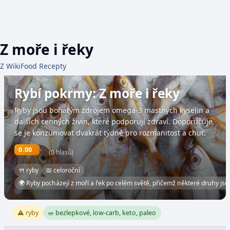
Z moře i řeky
Z WikiFood Recepty
Rybí pokrmy: Z moře i řeky
Ryby jsou bohatým zdrojem omega-3 mastných kyselin a
dalších cenných živin, které podporují zdraví. Doporučuje
se je konzumovat dvakrát týdně pro rozmanitost a chuť.
0.00
(0 hlasů)
🍴 ryby
📅 celoroční
🌍 Ryby pocházejí z moří a řek po celém světě, přičemž některé druhy js
⚠️ ryby
🥗 bezlepkové, low-carb, keto, paleo