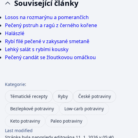
Související články
Losos na rozmarýnu a pomerančích
Pečený pstruh a ragú z černého kořene
Halászlé
Rybí filé pečené v zakysané smetaně
Lehký salát s rybími kousky
Pečený candát se žloutkovou omáčkou
Kategorie
:
Tématické recepty
Ryby
České potraviny
Bezlepkové potraviny
Low-carb potraviny
Keto potraviny
Paleo potraviny
Last modified
Stránka byla naposledy editována 11. 1. 2026 v 05:40.