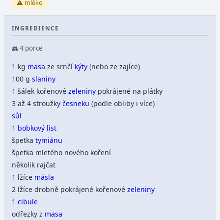
⚠️ mléko
INGREDIENCE
👥 4 porce
1 kg
masa
ze srnčí
kýty
(nebo ze zajíce)
100 g
slaniny
1 šálek kořenové
zeleniny
pokrájené na plátky
3 až 4 stroužky
česneku
(podle obliby i více)
sůl
1
bobkový list
špetka
tymiánu
špetka mletého nového koření
několik rajčat
1 lžíce
másla
2 lžíce drobně pokrájené kořenové
zeleniny
1
cibule
odřezky z
masa