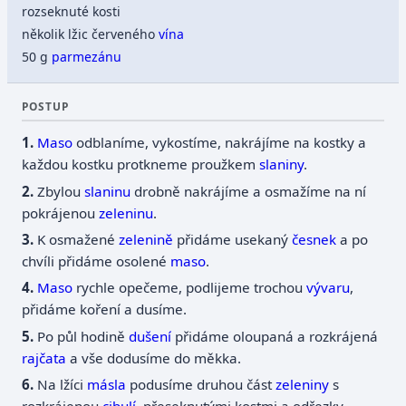
rozseknuté kosti
několik lžic červeného
vína
50 g
parmezánu
POSTUP
Maso
odblaníme, vykostíme, nakrájíme na kostky a
každou kostku protkneme proužkem
slaniny
.
Zbylou
slaninu
drobně nakrájíme a osmažíme na ní
pokrájenou
zeleninu
.
K osmažené
zelenině
přidáme usekaný
česnek
a po
chvíli přidáme osolené
maso
.
Maso
rychle opečeme, podlijeme trochou
vývaru
,
přidáme koření a dusíme.
Po půl hodině
dušení
přidáme oloupaná a rozkrájená
rajčata
a vše dodusíme do měkka.
Na lžíci
másla
podusíme druhou část
zeleniny
s