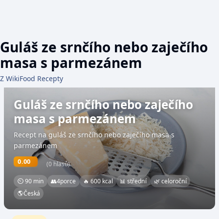
Guláš ze srnčího nebo zaječího
masa s parmezánem
Z WikiFood Recepty
Guláš ze srnčího nebo zaječího
masa s parmezánem
Recept na guláš ze srnčího nebo zaječího masa s
parmezánem
0.00
(0 hlasů)
⏲ 90 min
👥
4
porce
🔥 600 kcal
📊 střední
🌿 celoroční
🌎
Česká