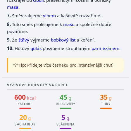
rozkrájenou
cibulí
, přeseknutými kostmi a odřezky
masa
.
Směs zalijeme
vínem
a kašovitě rozvaříme.
Tuto směs prolisujeme k
masu
a společně dobře
povaříme.
Ze
šťávy
vyjmeme
bobkový list
a koření.
Hotový
guláš
posypeme strouhaným
parmezánem
.
💡
Tip:
Přidejte více česneku pro intenzivnější chuť.
VÝŽIVOVÉ HODNOTY NA PORCI
600
45
35
kcal
g
g
KALORIE
BÍLKOVINY
TUKY
20
5
g
g
SACHARIDY
VLÁKNINA