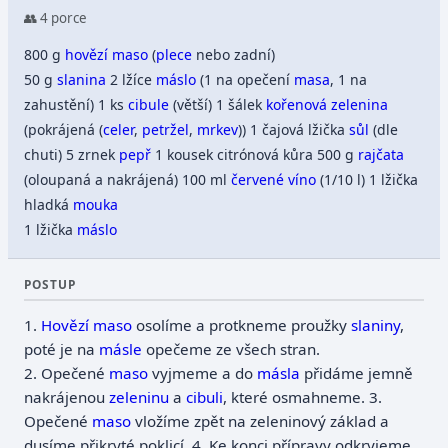
👥 4 porce
800 g
hovězí maso
(
plece
nebo zadní)
50 g
slanina
2 lžíce
máslo
(1 na opečení
masa
, 1 na
zahustění)
1 ks
cibule
(větší)
1 šálek
kořenová zelenina
(pokrájená (
celer
,
petržel
,
mrkev
))
1 čajová lžička
sůl
(dle
chuti)
5 zrnek
pepř
1 kousek citrónová kůra
500 g
rajčata
(oloupaná a nakrájená)
100 ml
červené víno
(1/10 l)
1 lžička
hladká
mouka
1 lžička
máslo
POSTUP
1.
Hovězí maso
osolíme a protkneme proužky
slaniny
,
poté je na
másle
opečeme ze všech stran.
2.
Opečené
maso
vyjmeme a do
másla
přidáme jemně
nakrájenou
zeleninu
a
cibuli
, které osmahneme.
3.
Opečené
maso
vložíme zpět na zeleninový základ a
dusíme přikryté poklicí.
4.
Ke konci přípravy odkryjeme