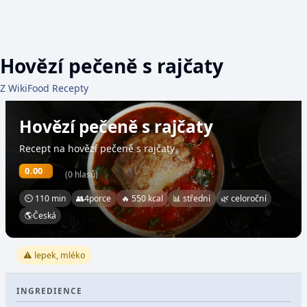
Hovězí pečeně s rajčaty
Z WikiFood Recepty
Hovězí pečeně s rajčaty
Recept na hovězí pečeně s rajčaty
0.00
(0 hlasů)
⏲ 110 min
👥
4
porce
🔥 550 kcal
📊 střední
🌿 celoroční
🌎
Česká
⚠️ lepek, mléko
INGREDIENCE