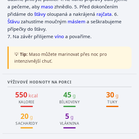
a pečeme, aby
maso
zhnědlo.
5.
Před dokončením
přidáme do
šťávy
oloupaná a nakrájená
rajčata
.
6.
Šťávu
zahustíme moučným
máslem
a seškrabujeme
přípečky do šťávy.
7.
Na závěr přilijeme
víno
a povaříme.
💡
Tip:
Maso můžete marinovat přes noc pro
intenzivnější chuť.
VÝŽIVOVÉ HODNOTY NA PORCI
550
45
30
kcal
g
g
KALORIE
BÍLKOVINY
TUKY
20
5
g
g
SACHARIDY
VLÁKNINA