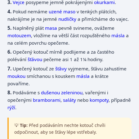
Vejce
posypeme jemně pokrájenými
okurkami
.
Pokud nemáme
uzené maso
v tenkých plátcích,
nakrájíme je na jemné
nudličky
a přimícháme do vajec.
Naplněný plát
masa
pevně svineme, ovážeme
motouzem
, vložíme na větší část rozpuštěného
másla
a
na celém povrchu opečeme.
Opečený kotouč mírně podlijeme a za častého
polévání
šťávou
pečeme asi 1 až 1¼ hodiny.
Upečený kotouč ze
šťávy
vyjmeme, šťávu zahustíme
moukou
smíchanou s kouskem
másla
a krátce
povaříme.
Podáváme s
dušenou
zeleninou
, vařenými i
opečenými
bramborami
,
saláty
nebo
kompoty
, případně
rýží
.
💡
Tip:
Před podáváním nechte kotouč chvíli
odpočinout, aby se šťávy lépe vstřebaly.