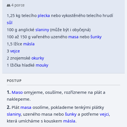
👥 4 porce
1,25 kg telecího
plecka
nebo vykostěného telecího hrudí
sůl
100 g anglické
slaniny
(může být i obyčejná)
100 až 150 g vařeného uzeného
masa
nebo
šunky
1,5 lžíce
másla
3
vejce
2 znojemské
okurky
1 lžička hladké
mouky
POSTUP
Maso
omyjeme, osušíme, rozřízneme na plát a
naklepeme.
Plát
masa
osolíme, poklademe tenkými plátky
slaniny
, uzeného masa nebo
šunky
a potřeme
vejci
,
která umícháme s kouskem
másla
.