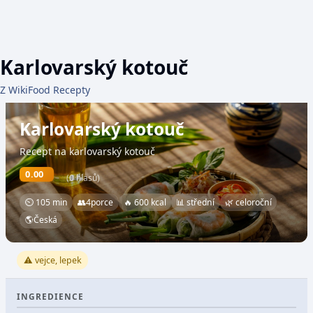
Karlovarský kotouč
Z WikiFood Recepty
Karlovarský kotouč
Recept na karlovarský kotouč
0.00
(0 hlasů)
⏲ 105 min
👥
4
porce
🔥 600 kcal
📊 střední
🌿 celoroční
🌎
Česká
⚠️ vejce, lepek
INGREDIENCE