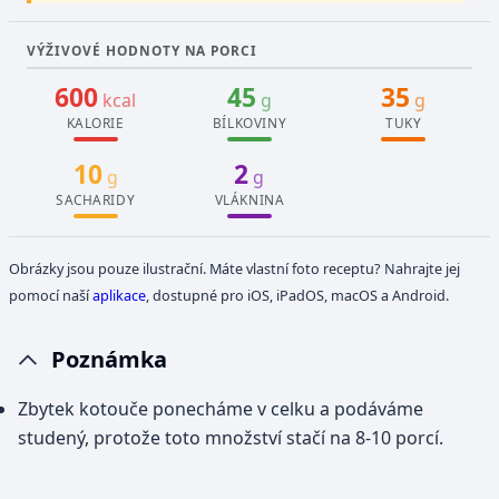
VÝŽIVOVÉ HODNOTY NA PORCI
600
45
35
kcal
g
g
KALORIE
BÍLKOVINY
TUKY
10
2
g
g
SACHARIDY
VLÁKNINA
Obrázky jsou pouze ilustrační. Máte vlastní foto receptu? Nahrajte jej
pomocí naší
aplikace
, dostupné pro iOS, iPadOS, macOS a Android.
Poznámka
Zbytek kotouče ponecháme v celku a podáváme
studený, protože toto množství stačí na 8-10 porcí.