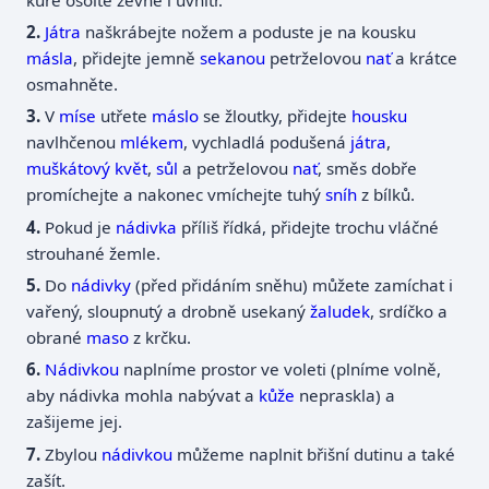
Játra
naškrábejte nožem a poduste je na kousku
másla
, přidejte jemně
sekanou
petrželovou
nať
a krátce
osmahněte.
V
míse
utřete
máslo
se žloutky, přidejte
housku
navlhčenou
mlékem
, vychladlá podušená
játra
,
muškátový květ
,
sůl
a petrželovou
nať
, směs dobře
promíchejte a nakonec vmíchejte tuhý
sníh
z bílků.
Pokud je
nádivka
příliš řídká, přidejte trochu vláčné
strouhané žemle.
Do
nádivky
(před přidáním sněhu) můžete zamíchat i
vařený, sloupnutý a drobně usekaný
žaludek
, srdíčko a
obrané
maso
z krčku.
Nádivkou
naplníme prostor ve voleti (plníme volně,
aby nádivka mohla nabývat a
kůže
nepraskla) a
zašijeme jej.
Zbylou
nádivkou
můžeme naplnit břišní dutinu a také
zašít.