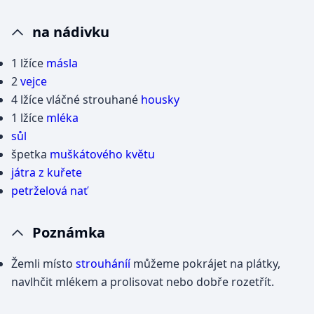
na nádivku
1 lžíce
másla
2
vejce
4 lžíce vláčné strouhané
housky
1 lžíce
mléka
sůl
špetka
muškátového květu
játra z kuřete
petrželová nať
Poznámka
Žemli místo
strouháníí
můžeme pokrájet na plátky,
navlhčit mlékem a prolisovat nebo dobře rozetřít.