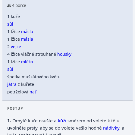
👥 4 porce
1 kuře
sůl
1 lžíce
másla
1 lžíce
másla
2
vejce
4 lžíce vláčné strouhané
housky
1 lžíce
mléka
sůl
špetka muškátového květu
játra
z kuřete
petrželová
nať
POSTUP
Omyté kuře osušte a
kůži
směrem od volete k tělu
uvolněte prsty, aby se do volete vešlo hodně
nádivky
, a
kuře osolte zevně i uvnitř.