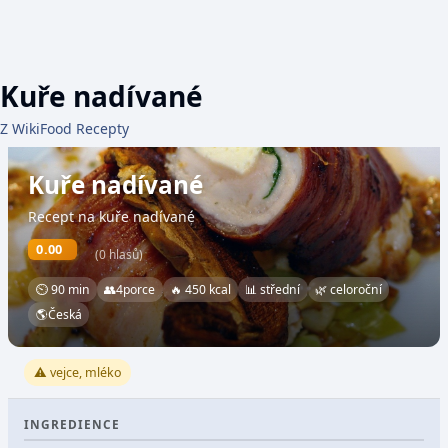
Kuře nadívané
Z WikiFood Recepty
Kuře nadívané
Recept na kuře nadívané
0.00
(0 hlasů)
⏲ 90 min
👥
4
porce
🔥 450 kcal
📊 střední
🌿 celoroční
🌎
Česká
⚠️ vejce, mléko
INGREDIENCE