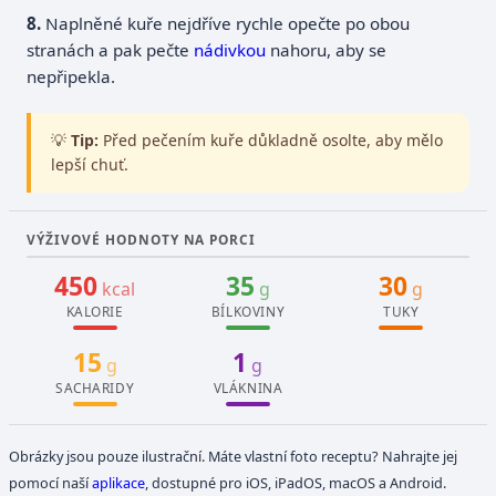
Naplněné kuře nejdříve rychle opečte po obou
stranách a pak pečte
nádivkou
nahoru, aby se
nepřipekla.
💡
Tip:
Před pečením kuře důkladně osolte, aby mělo
lepší chuť.
VÝŽIVOVÉ HODNOTY NA PORCI
450
35
30
kcal
g
g
KALORIE
BÍLKOVINY
TUKY
15
1
g
g
SACHARIDY
VLÁKNINA
Obrázky jsou pouze ilustrační. Máte vlastní foto receptu? Nahrajte jej
pomocí naší
aplikace
, dostupné pro iOS, iPadOS, macOS a Android.