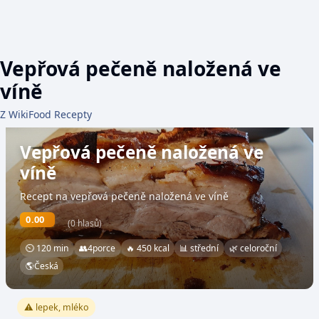
Vepřová pečeně naložená ve
víně
Z WikiFood Recepty
Vepřová pečeně naložená ve
víně
Recept na vepřová pečeně naložená ve víně
0.00
(0 hlasů)
⏲ 120 min
👥
4
porce
🔥 450 kcal
📊 střední
🌿 celoroční
🌎
Česká
⚠️ lepek, mléko