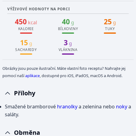
VÝŽIVOVÉ HODNOTY NA PORCI
450
40
25
kcal
g
g
KALORIE
BÍLKOVINY
TUKY
15
3
g
g
SACHARIDY
VLÁKNINA
Obrázky jsou pouze ilustrační. Máte vlastní foto receptu? Nahrajte jej
pomocí naší
aplikace
, dostupné pro iOS, iPadOS, macOS a Android.
Přílohy
Smažené bramborové
hranolky
a zelenina nebo
noky
a
saláty.
Obměna