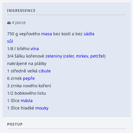
INGREDIENCE
👥 4 porce
750 g vepřového
masa
bez kostí a bez
sádla
sůl
1/8 l bílého
vína
3/4 šálku kořenové
zeleniny
(
celer
,
mrkev
,
petržel
)
nakrájené na plátky
1 středně velká
cibule
6 zrnek
pepře
3 zrnka nového koření
1/2 bobkového listu
1 lžíce
másla
1 lžíce hladké
mouky
POSTUP