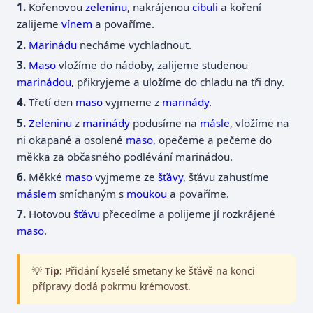
Kořenovou
zeleninu
, nakrájenou
cibuli
a koření
zalijeme
vínem
a povaříme.
Marinádu
necháme vychladnout.
Maso
vložíme do nádoby, zalijeme studenou
marinádou
, přikryjeme a uložíme do chladu na tři dny.
Třetí den
maso
vyjmeme z
marinády
.
Zeleninu
z
marinády
podusíme na
másle
, vložíme na
ni okapané a osolené
maso
, opečeme a pečeme do
měkka za občasného podlévání marinádou.
Měkké
maso
vyjmeme ze
šťávy
, šťávu zahustíme
máslem
smíchaným s
moukou
a povaříme.
Hotovou
šťávu
přecedíme a polijeme jí rozkrájené
maso
.
💡
Tip:
Přidání kyselé smetany ke šťávě na konci
přípravy dodá pokrmu krémovost.