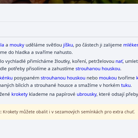
la
a
mouky
uděláme světlou
jíšku
, po částech ji zalijeme
mlék
me do hladka a svaříme nahusto.
lo vychladlé přimícháme žloutky, koření, petrželovou
nať
, umle
dle potřeby přisolíme a zahustíme
strouhanou
houskou
.
kénku
posypaném
strouhanou
houskou
nebo
moukou
tvoříme
ehaných bílcích a strouhané housce a smažíme v horkém
tuku
.
žené
krokety
klademe na papírové
ubrousky
, které odsají pře
:
Krokety můžete obalit i v sezamových semínkách pro extra chuť.