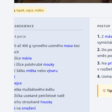
⚠️ lepek, vejce, mléko
INGREDIENCE
POSTUP
Z
más
👥 4 porce
vymíchá
300 až 400 g syrového uzeného
masa
bez
Do po
šlach
směs po
1 lžíce
másla
Na
pr
1,5 lžíce polohrubé
mouky
v rozšl
1/2 šálku
mléka
nebo
vývaru
Usma
sůl
2
vejce
špetka muškátového květu
💡
Tip
1 lžička usekané petrželové natě
trochu strouhané
housky
tuk
na
smažení