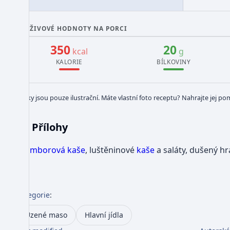
VÝŽIVOVÉ HODNOTY NA PORCI
350
20
kcal
g
KALORIE
BÍLKOVINY
Obrázky jsou pouze ilustrační. Máte vlastní foto receptu? Nahrajte jej po
Přílohy
Bramborová kaše
, luštěninové
kaše
a saláty, dušený h
Kategorie
:
Uzené maso
Hlavní jídla