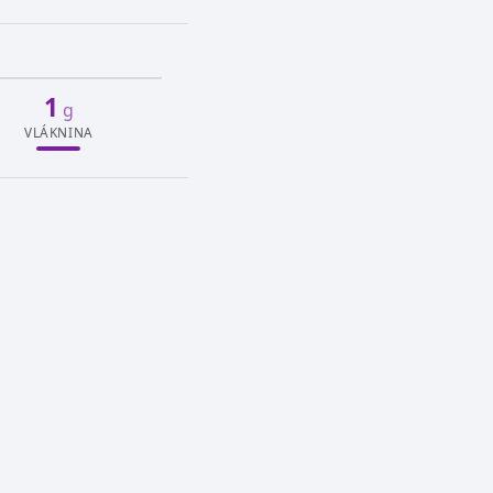
1
g
VLÁKNINA