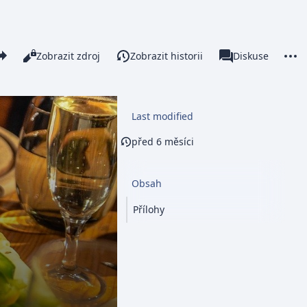
re this page
More 
Číst
Zobrazit zdroj
Zobrazit historii
Stránka
Diskuse
Zobrazení
associated-pages
Last modified
před 6 měsíci
Obsah
Přílohy