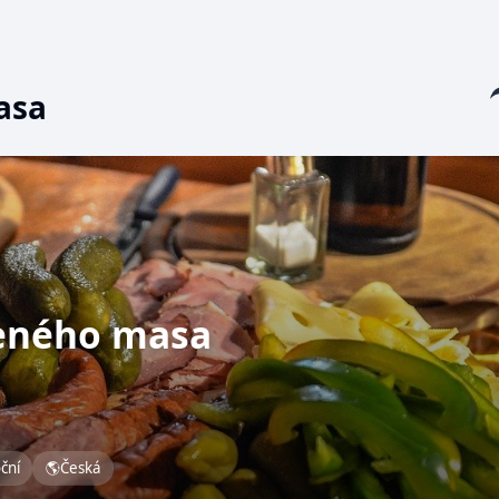
Sha
asa
zeného masa
oční
🌎
Česká