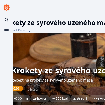
Krokety ze syrového uzeného m
Toggle search
Z WikiFood Recepty
Toggle menu
Krokety ze syrového u
Recept na krokety ze syrového uzeného masa
0.00
(0 hlasů)
⏲ 30 min
👥
4
porce
🔥 350 kcal
📊 střední
🌿 celor