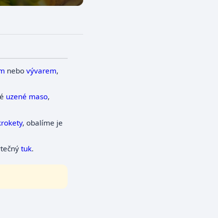
em
nebo
vývarem
,
té
uzené maso
,
krokety
, obalíme je
bytečný
tuk
.