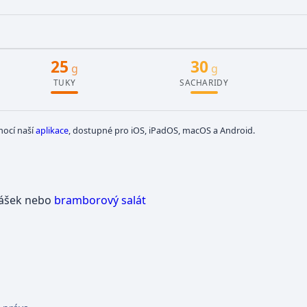
25
30
g
g
TUKY
SACHARIDY
mocí naší
aplikace
, dostupné pro iOS, iPadOS, macOS a Android.
rášek nebo
bramborový salát