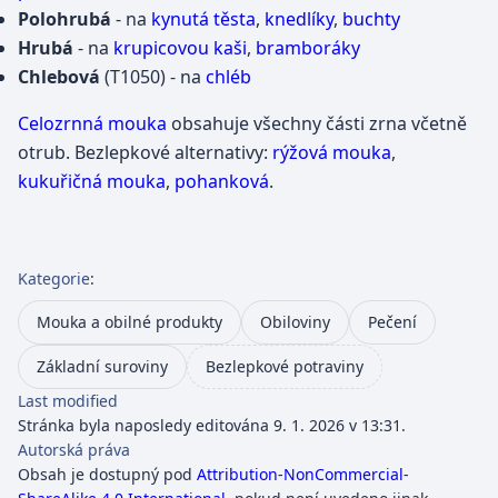
Polohrubá
- na
kynutá těsta
,
knedlíky
,
buchty
Hrubá
- na
krupicovou
kaši
,
bramboráky
Chlebová
(T1050) - na
chléb
Celozrnná mouka
obsahuje všechny části zrna včetně
otrub. Bezlepkové alternativy:
rýžová mouka
,
kukuřičná mouka
,
pohanková
.
Kategorie
:
Mouka a obilné produkty
Obiloviny
Pečení
Základní suroviny
Bezlepkové potraviny
Last modified
Stránka byla naposledy editována 9. 1. 2026 v 13:31.
Autorská práva
Obsah je dostupný pod
Attribution-NonCommercial-