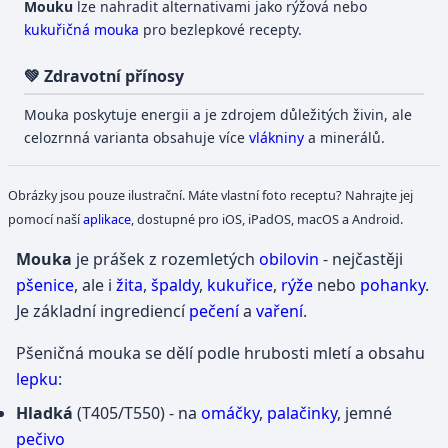
Mouku
lze nahradit alternativami jako rýžová nebo
kukuřičná mouka
pro bezlepkové recepty.
💚 Zdravotní přínosy
Mouka poskytuje energii a je zdrojem důležitých živin, ale
celozrnná varianta obsahuje více
vlákniny
a minerálů.
Obrázky jsou pouze ilustrační. Máte vlastní foto receptu? Nahrajte jej
pomocí naší
aplikace
, dostupné pro iOS, iPadOS, macOS a Android.
Mouka
je prášek z rozemletých
obilovin
- nejčastěji
pšenice
, ale i
žita
,
špaldy
,
kukuřice
,
rýže
nebo
pohanky
.
Je základní ingrediencí
pečení
a
vaření
.
Pšeničná mouka se dělí podle hrubosti mletí a obsahu
lepku
:
Hladká
(T405/T550) - na
omáčky
,
palačinky
, jemné
pečivo