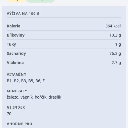
VÝŽIVA NA 100 G
Kalorie
364 kcal
Bílkoviny
10.3 g
Tuky
1 g
Sacharidy
76.3 g
Vláknina
2.7 g
VITAMÍNY
B1, B2, B3, B5, B6, E
MINERÁLY
železo, vápník, hořčík, draslík
GI INDEX
70
VHODNÉ PRO