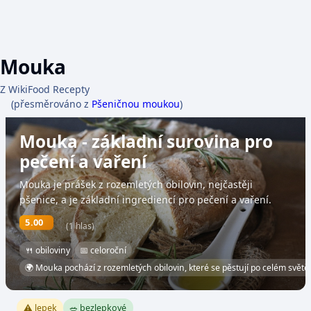
Mouka
Z WikiFood Recepty
(přesměrováno z
Pšeničnou moukou
)
Mouka - základní surovina pro
pečení a vaření
Mouka je prášek z rozemletých obilovin, nejčastěji
pšenice, a je základní ingrediencí pro pečení a vaření.
5.00
(1 hlas)
🍴 obiloviny
📅 celoroční
🌍 Mouka pochází z rozemletých obilovin, které se pěstují po celém světě.
⚠️ lepek
🥗 bezlepkové