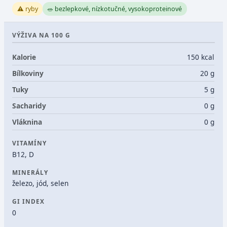
⚠️ ryby
🥗 bezlepkové, nízkotučné, vysokoproteinové
VÝŽIVA NA 100 G
Kalorie
150 kcal
Bílkoviny
20 g
Tuky
5 g
Sacharidy
0 g
Vláknina
0 g
VITAMÍNY
B12, D
MINERÁLY
železo, jód, selen
GI INDEX
0