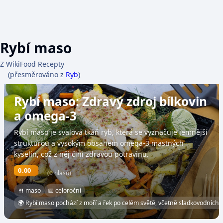
Rybí maso
Z WikiFood Recepty
(přesměrováno z
Ryb
)
Rybí maso: Zdravý zdroj bílkovin
a omega-3
Rybí maso je svalová tkáň ryb, která se vyznačuje jemnější
strukturou a vysokým obsahem omega-3 mastných
kyselin, což z něj činí zdravou potravinu.
0.00
(0 hlasů)
🍴 maso
📅 celoroční
🌍 Rybí maso pochází z moří a řek po celém světě, včetně sladkovodních