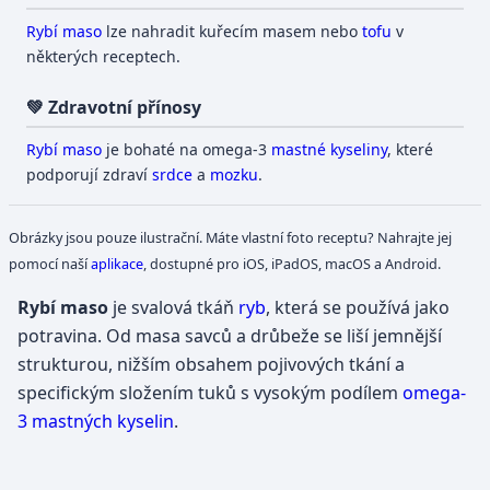
Rybí
maso
lze nahradit kuřecím masem nebo
tofu
v
některých receptech.
💚 Zdravotní přínosy
Rybí
maso
je bohaté na omega-3
mastné kyseliny
, které
podporují zdraví
srdce
a
mozku
.
Obrázky jsou pouze ilustrační. Máte vlastní foto receptu? Nahrajte jej
pomocí naší
aplikace
, dostupné pro iOS, iPadOS, macOS a Android.
Rybí maso
je svalová tkáň
ryb
, která se používá jako
potravina. Od masa savců a drůbeže se liší jemnější
strukturou, nižším obsahem pojivových tkání a
specifickým složením tuků s vysokým podílem
omega-
3 mastných kyselin
.