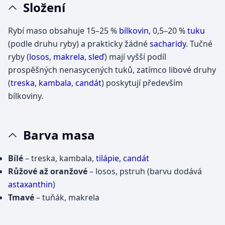
Složení
Rybí maso obsahuje 15–25 %
bílkovin
, 0,5–20 %
tuku
(podle druhu ryby) a prakticky žádné
sacharidy
. Tučné
ryby (
losos
,
makrela
,
sleď
) mají vyšší podíl
prospěšných nenasycených tuků, zatímco libové druhy
(
treska
,
kambala
,
candát
) poskytují především
bílkoviny.
Barva masa
Bílé
– treska, kambala,
tilápie
,
candát
Růžové až oranžové
– losos, pstruh (barvu dodává
astaxanthin
)
Tmavé
– tuňák, makrela