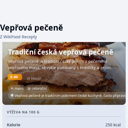
Vepřová pečeně
Z WikiFood Recepty
Tradiční česká vepřová pečeně
Vepřová pečeně je tradiční český pokrm z pečeného
vepřového masa, obvykle podávaný s knedlíky a zelím.
0.00
(0 hlasů)
🍴 maso
📅 celoroční
🌍 Vepřová pečeně je tradičním pokrmem české kuchyně, často připravo
VÝŽIVA NA 100 G
Kalorie
250 kcal