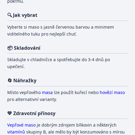
pokrmů.
🔍 Jak vybrat
Vyberte si maso s jasně červenou barvou a minimem
viditelného tuku pro nejlepší chuť.
📦 Skladování
Skladujte v chladničce a spotřebujte do 3-4 dnů po
upečení.
🔄 Náhražky
Místo vepřového
masa
lze použít kuřecí nebo
hovězí maso
pro alternativní varianty.
💚 Zdravotní přínosy
Vepřové maso
je dobrým zdrojem bílkovin a některých
vitamínů
skupiny B, ale mělo by být konzumováno s mírou