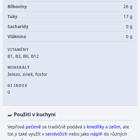
Bílkoviny
26 g
Tuky
17 g
Sacharidy
0 g
Vláknina
0 g
VITAMÍNY
B1, B3, B6, B12
MINERÁLY
železo, zinek, fosfor
GI INDEX
0
🍳 Použití v kuchyni
Vepřová
pečeně
se tradičně podává s
knedlíky
a
zelím
, ale
lze ji také využít v
sendvičích
nebo jako
náplň
do různých