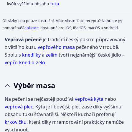
kvůli vyššímu obsahu
tuku
.
Obrázky jsou pouze ilustrační. Máte vlastní foto receptu? Nahrajte jej
pomocí naší
aplikace
, dostupné pro iOS, iPadOS, macOS a Android.
Vepřová pečeně
je tradiční český pokrm připravovaný
z většího kusu
vepřového masa
pečeného v troubě.
Spolu s
knedlíky
a
zelím
tvoří nejznámější české jídlo –
vepřo-knedlo-zelo
.
Výběr masa
Na pečeni se nejčastěji používá
vepřová kýta
nebo
vepřová plec
. Kýta je libovější, plec zase díky vyššímu
obsahu tuku šťavnatější. Někteří kuchaři preferují
krkovičku
, která díky mramorování prakticky nemůže
vyschnout.