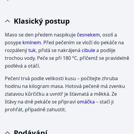
Klasický postup
Maso se den předem naspikuje
česnekem
, osolí a
posype
kmínem
. Před pečením se vloží do pekáče na
rozpálený
tuk
, přidá se nakrájená
cibule
a podlije
trochou vody. Peče se při 180 °C, přičemž se pravidelně
podlévá a otáčí.
Pečení trvá podle velikosti kusu – počítejte zhruba
hodinu na kilogram masa. Hotová pečeně má zvenku
zlatavou kůrčičku a uvnitř je šťavnatá a měkká. Ze
šťávy na dně pekáče se připraví
omáčka
– stačí ji
prohřát, případně zahustit.
Podávání