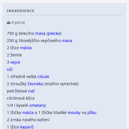
INGREDIENCE
👥 4 porce
750 g telecího
masa
(
plecko
)
250 g libovějšího vepřového
masa
2 lžíce
másla
2 žemle
3
vejce
sůl
1 středně velká
cibule
2 stroužky
česneku
(možno vynechat)
petrželová
nať
citrónová kůra
1/4 l kyselé
smetany
1 lžička
másla
a 1 lžička hladké
mouky
na
jíšku
2 zrnka nového koření
1 lžíce
kaparů