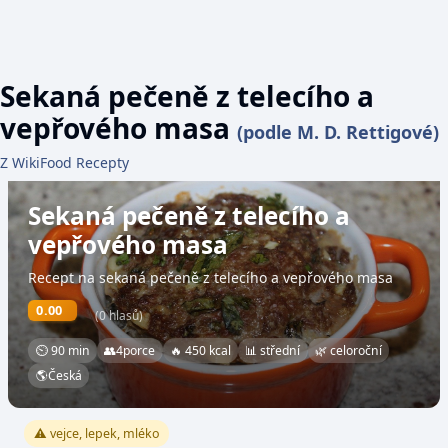
Sekaná pečeně z telecího a
vepřového masa
(podle M. D. Rettigové)
Z WikiFood Recepty
Sekaná pečeně z telecího a
vepřového masa
Recept na sekaná pečeně z telecího a vepřového masa
0.00
(0 hlasů)
⏲ 90 min
👥
4
porce
🔥 450 kcal
📊 střední
🌿 celoroční
🌎
Česká
⚠️ vejce, lepek, mléko