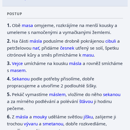
POSTUP
Obě
masa
omyjeme, rozkrájíme na menší kousky a
umeleme s namočenými a vymačkanými žemlemi.
Na části
másla
podusíme drobně pokrájenou
cibuli
a
petrželovou
nať
, přidáme
česnek
utřený se solí, špetku
citrónové kůry a směs přimícháme k
masu
.
Vejce
umícháme na kousku
másla
a rovněž smícháme
s
masem
.
Sekanou
podle potřeby přisolíme, dobře
propracujeme a utvoříme 2 podlouhlé šišky.
Pekáč vymastíme
máslem
, vložíme do něho
sekanou
a za mírného podlévání a polévání
šťávou
ji hodinu
pečeme.
Z
másla
a
mouky
uděláme světlou
jíšku
, zalijeme ji
trochou
vývaru
a
smetanou
, dobře rozkvedláme,