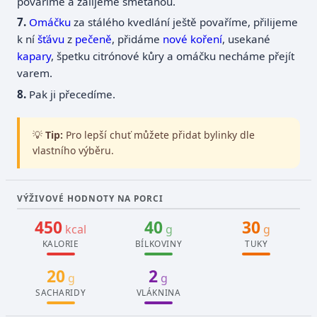
povaříme a zalijeme smetanou.
Omáčku
za stálého kvedlání ještě povaříme, přilijeme
k ní
šťávu
z
pečeně
, přidáme
nové koření
, usekané
kapary
, špetku citrónové kůry a omáčku necháme přejít
varem.
Pak ji přecedíme.
💡
Tip:
Pro lepší chuť můžete přidat bylinky dle
vlastního výběru.
VÝŽIVOVÉ HODNOTY NA PORCI
450
40
30
kcal
g
g
KALORIE
BÍLKOVINY
TUKY
20
2
g
g
SACHARIDY
VLÁKNINA