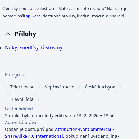
Obrázky jsou pouze ilustrační. Máte vlastní foto receptu? Nahrajte jej
pomocí naší
aplikace
, dostupné pro iOS, iPadOS, macOS a Android.
Přílohy
Noky
,
knedlíky
,
těstoviny
.
Kategorie
:
Telecí maso
Vepřové maso
Česká kuchyně
Hlavní jídla
Last modified
Stránka byla naposledy editována 13. 2. 2026 v 18:56.
Autorská práva
Obsah je dostupný pod
Attribution-NonCommercial-
ShareAlike 4.0 International
, pokud není uvedeno jinak.