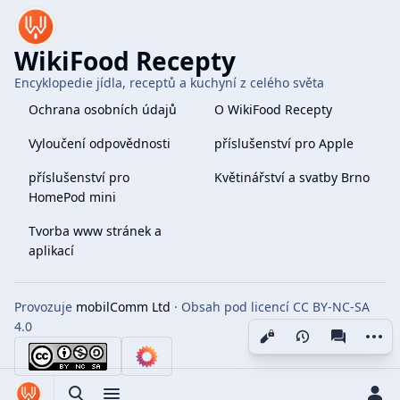
WikiFood Recepty
Encyklopedie jídla, receptů a kuchyní z celého světa
Ochrana osobních údajů
O WikiFood Recepty
Vyloučení odpovědnosti
příslušenství pro Apple
příslušenství pro
Květinářství a svatby Brno
HomePod mini
Tvorba www stránek a
aplikací
Provozuje
mobilComm Ltd
· Obsah pod licencí CC BY-NC-SA
4.0
More 
Zobrazení
associate