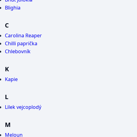
Blighia
C
Carolina Reaper
Chilli paprička
Chlebovník
K
Kapie
L
Lilek vejcoplodý
M
Meloun