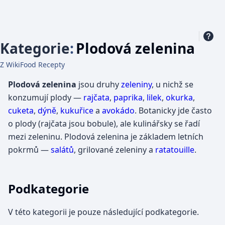
Kategorie
:
Plodová zelenina
Z WikiFood Recepty
Plodová zelenina
jsou druhy
zeleniny
, u nichž se
konzumují plody —
rajčata
,
paprika
,
lilek
,
okurka
,
cuketa
,
dýně
,
kukuřice
a
avokádo
. Botanicky jde často
o plody (rajčata jsou bobule), ale kulinářsky se řadí
mezi zeleninu. Plodová zelenina je základem letních
pokrmů —
salátů
, grilované zeleniny a
ratatouille
.
Podkategorie
V této kategorii je pouze následující podkategorie.