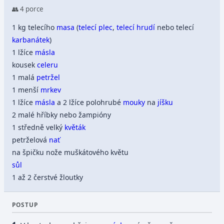
👥 4 porce
1 kg telecího
masa
(
telecí plec
,
telecí hrudí
nebo telecí
karbanátek
)
1 lžíce
másla
kousek
celeru
1 malá
petržel
1 menší
mrkev
1 lžíce
másla
a 2 lžíce polohrubé
mouky
na
jíšku
2 malé hříbky nebo žampióny
1 středně velký
květák
petrželová
nať
na špičku nože muškátového květu
sůl
1 až 2 čerstvé žloutky
POSTUP