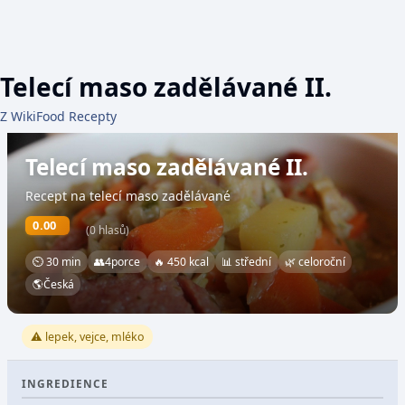
Telecí maso zadělávané II.
Z WikiFood Recepty
Telecí maso zadělávané II.
Recept na telecí maso zadělávané
0.00
(0 hlasů)
⏲ 30 min
👥
4
porce
🔥 450 kcal
📊 střední
🌿 celoroční
🌎
Česká
⚠️ lepek, vejce, mléko
INGREDIENCE