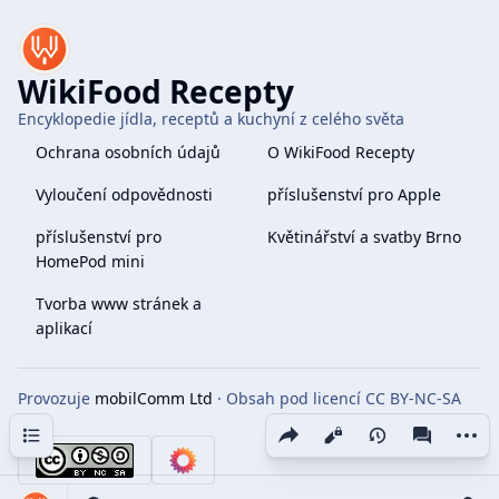
WikiFood Recepty
Encyklopedie jídla, receptů a kuchyní z celého světa
Ochrana osobních údajů
O WikiFood Recepty
Vyloučení odpovědnosti
příslušenství pro Apple
příslušenství pro
Květinářství a svatby Brno
HomePod mini
Tvorba www stránek a
aplikací
Provozuje
mobilComm Ltd
· Obsah pod licencí CC BY-NC-SA
4.0
Obsah
Share this page
More 
Zobrazení
associate