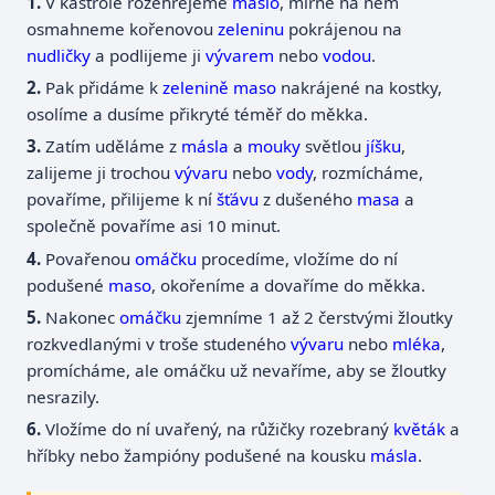
V kastrole rozehřejeme
máslo
, mírně na něm
osmahneme kořenovou
zeleninu
pokrájenou na
nudličky
a podlijeme ji
vývarem
nebo
vodou
.
Pak přidáme k
zelenině
maso
nakrájené na kostky,
osolíme a dusíme přikryté téměř do měkka.
Zatím uděláme z
másla
a
mouky
světlou
jíšku
,
zalijeme ji trochou
vývaru
nebo
vody
, rozmícháme,
povaříme, přilijeme k ní
šťávu
z dušeného
masa
a
společně povaříme asi 10 minut.
Povařenou
omáčku
procedíme, vložíme do ní
podušené
maso
, okořeníme a dovaříme do měkka.
Nakonec
omáčku
zjemníme 1 až 2 čerstvými žloutky
rozkvedlanými v troše studeného
vývaru
nebo
mléka
,
promícháme, ale omáčku už nevaříme, aby se žloutky
nesrazily.
Vložíme do ní uvařený, na růžičky rozebraný
květák
a
hříbky nebo žampióny podušené na kousku
másla
.