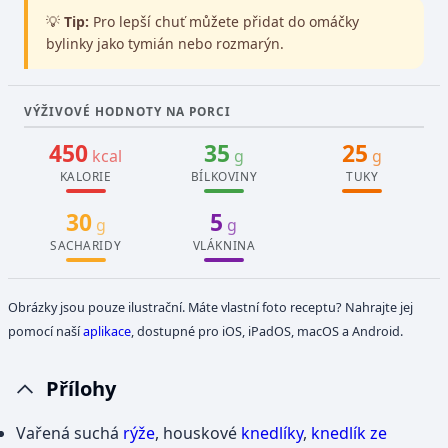
💡
Tip:
Pro lepší chuť můžete přidat do omáčky
bylinky jako tymián nebo rozmarýn.
VÝŽIVOVÉ HODNOTY NA PORCI
450
35
25
kcal
g
g
KALORIE
BÍLKOVINY
TUKY
30
5
g
g
SACHARIDY
VLÁKNINA
Obrázky jsou pouze ilustrační. Máte vlastní foto receptu? Nahrajte jej
pomocí naší
aplikace
, dostupné pro iOS, iPadOS, macOS a Android.
Přílohy
Vařená suchá
rýže
, houskové
knedlíky
,
knedlík ze